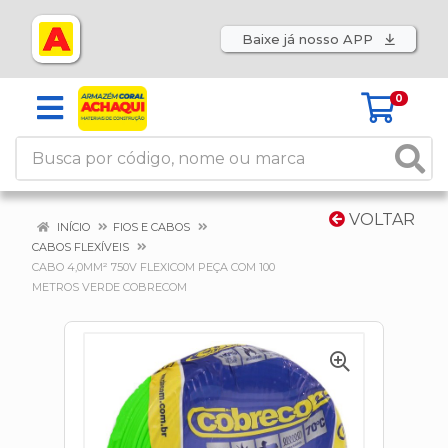
Baixe já nosso APP
0
VOLTAR
INÍCIO
FIOS E CABOS
CABOS FLEXÍVEIS
CABO 4,0MM² 750V FLEXICOM PEÇA COM 100
METROS VERDE COBRECOM