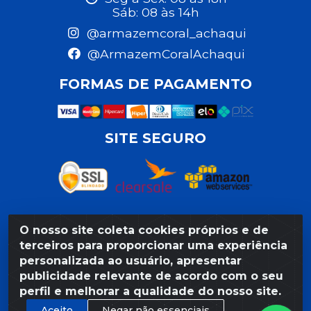
Sáb: 08 às 14h
@armazemcoral_achaqui
@ArmazemCoralAchaqui
FORMAS DE PAGAMENTO
SITE SEGURO
O nosso site coleta cookies próprios e de
Razão Social: Armazém Coral LTDA - Rua da Praia,
terceiros para proporcionar uma experiência
103 - São José - Recife/PE - CEP 50020-550 -
personalizada ao usuário, apresentar
CNPJ 11.623.188/0027-80
publicidade relevante de acordo com o seu
perfil e melhorar a qualidade do nosso site.
Aceito
Negar não essenciais