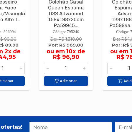
esseiro
Colchão Casal
Colchão
a Face
Queen Espuma
Espum
/Viscoelástico)
D33 Advanced
Adva
 Alto 1...
158x198x20cm
138x18
Pa59945...
Pa59944 P
o: 806994
Código: 795240
Código: 
R$ 98,80
De: R$ 1.310,00
De: R$ 1
R$ 89,90
Por: R$ 969,00
Por: R$ 
m 2x de
ou em 10x de
ou em 
44,95
R$ 96,90
R$ 7
icionar
Adicionar
Adic
ofertas!