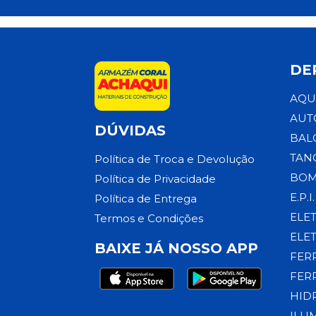
DE
AQU
AUT
DÚVIDAS
BAL
TAN
Política de Troca e Devolução
BOM
Política de Privacidade
E.P.I.
Política de Entrega
ELE
Termos e Condições
ELE
BAIXE JÁ NOSSO APP
FER
FER
HID
ILU