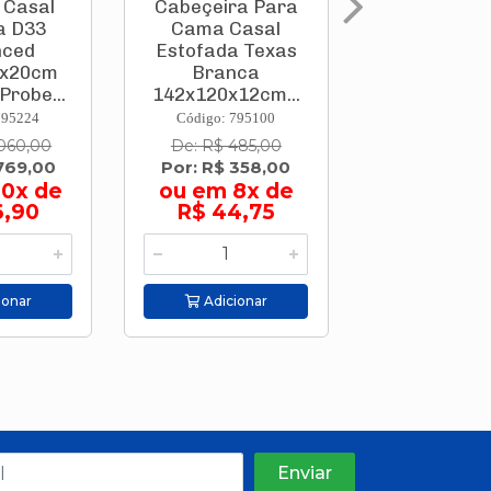
 Casal
Cabeçeira Para
Base Baú 
a D33
Cama Casal
Cama Box 
nced
Estofada Texas
138x188x
8x20cm
Branca
Preta Pa7
robe...
142x120x12cm...
Prob...
795224
Código: 795100
Código: 795
.060,00
De: R$ 485,00
De: R$ 1.46
769,00
Por: R$ 358,00
Por: R$ 98
10x de
ou em 8x de
ou em 10
6,90
R$ 44,75
R$ 98,
ionar
Adicionar
Adicion