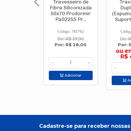
Travesseiro de
Trav
Fibra Siliconizada
Dupl
50x70 Prodormir
(Espuma
Pa02255 Pr...
Suporte
Código: 781762
Códig
De: R$ 39,90
De: 
Por: R$ 28,00
Por: 
ou e
R$ 
Adicionar
Ad
Cadastre-se para receber nossas 