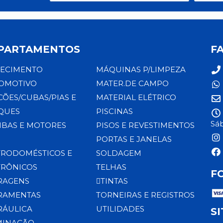
PARTAMENTOS
F
ECIMENTO
MÁQUINAS P/LIMPEZA
OMOTIVO
MATER.DE CAMPO
CÕES/CUBAS/PIAS E
MATERIAL ELÉTRICO
QUES
PISCINAS
Sáb
BAS E MOTORES
PISOS E REVESTIMENTOS
PORTAS E JANELAS
TRODOMÉSTICOS E
SOLDAGEM
TRÔNICOS
TELHAS
F
RAGENS
TINTAS
RAMENTAS
TORNEIRAS E REGISTROS
RÁULICA
UTILIDADES
S
MINAÇÃO