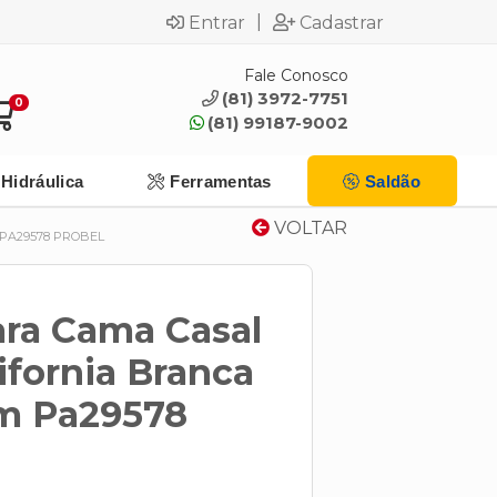
|
Entrar
Cadastrar
Fale Conosco
(81) 3972-7751
0
(81) 99187-9002
Hidráulica
Ferramentas
Saldão
VOLTAR
 PA29578 PROBEL
ara Cama Casal
ifornia Branca
m Pa29578