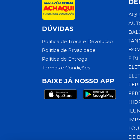
DE
AQU
AUT
DÚVIDAS
BAL
TAN
Política de Troca e Devolução
BOM
Política de Privacidade
E.P.I.
Política de Entrega
ELE
Termos e Condições
ELE
BAIXE JÁ NOSSO APP
FER
FER
HID
ILU
IMP
LOU
DE 