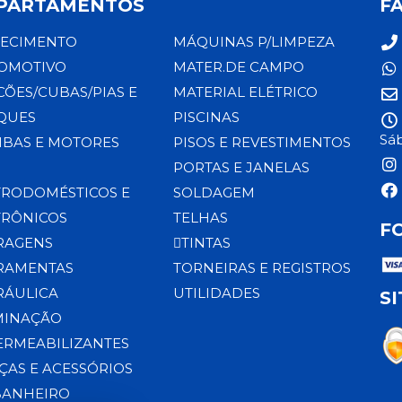
PARTAMENTOS
F
ECIMENTO
MÁQUINAS P/LIMPEZA
OMOTIVO
MATER.DE CAMPO
CÕES/CUBAS/PIAS E
MATERIAL ELÉTRICO
QUES
PISCINAS
Sáb
BAS E MOTORES
PISOS E REVESTIMENTOS
PORTAS E JANELAS
TRODOMÉSTICOS E
SOLDAGEM
TRÔNICOS
TELHAS
F
RAGENS
TINTAS
RAMENTAS
TORNEIRAS E REGISTROS
RÁULICA
UTILIDADES
S
MINAÇÃO
ERMEABILIZANTES
ÇAS E ACESSÓRIOS
BANHEIRO