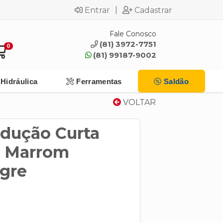
|
Entrar
Cadastrar
Fale Conosco
(81) 3972-7751
0
(81) 99187-9002
Hidráulica
Ferramentas
Saldão
VOLTAR
dução Curta
c Marrom
gre