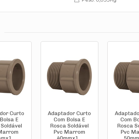
dor Curto
Adaptador Curto
Adaptado
Bolsa E
Com Bolsa E
Com Bo
Soldável
Rosca Soldável
Rosca S
Marrom
Pvc Marrom
Pvc M
mx1...
40mmx1...
50mmx