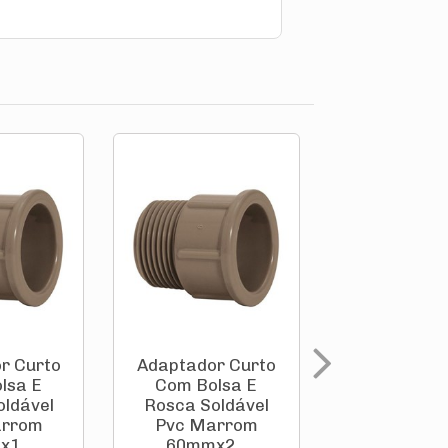
r Curto
Adaptador Curto
Adaptador
lsa E
Com Bolsa E
Anel Ved
oldável
Rosca Soldável
Para Ca
arrom
Pvc Marrom
D'Água Sol
1...
60mmx2...
Pvc Ma.