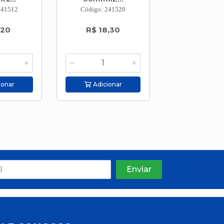
241512
Código: 241520
Código: 241
,20
R$ 18,30
R$ 22,5
ionar
Adicionar
Adicion