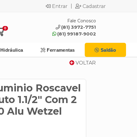
|
Entrar
Cadastrar
Fale Conosco
(81) 3972-7751
0
(81) 99187-9002
Hidráulica
Ferramentas
Saldão
VOLTAR
uminio Roscavel
uto 1.1/2" Com 2
0 Alu Wetzel