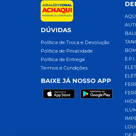
DE
AQU
AUT
DÚVIDAS
BAL
TAN
Política de Troca e Devolução
BOM
Política de Privacidade
E.P.I.
Política de Entrega
ELE
Termos e Condições
ELE
BAIXE JÁ NOSSO APP
FER
FER
HID
ILU
IMP
LOU
DE 