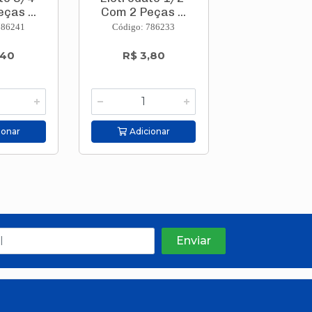
ças ...
Com 2 Peças ...
Com 2 Pe
786241
Código: 786233
Código: 786
,40
R$ 3,80
R$ 9,0
ionar
Adicionar
Adicion