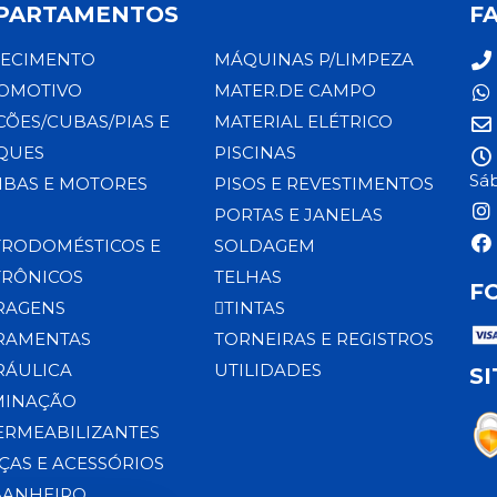
PARTAMENTOS
F
ECIMENTO
MÁQUINAS P/LIMPEZA
OMOTIVO
MATER.DE CAMPO
CÕES/CUBAS/PIAS E
MATERIAL ELÉTRICO
QUES
PISCINAS
Sáb
BAS E MOTORES
PISOS E REVESTIMENTOS
PORTAS E JANELAS
TRODOMÉSTICOS E
SOLDAGEM
TRÔNICOS
TELHAS
F
RAGENS
TINTAS
RAMENTAS
TORNEIRAS E REGISTROS
RÁULICA
UTILIDADES
S
MINAÇÃO
ERMEABILIZANTES
ÇAS E ACESSÓRIOS
BANHEIRO