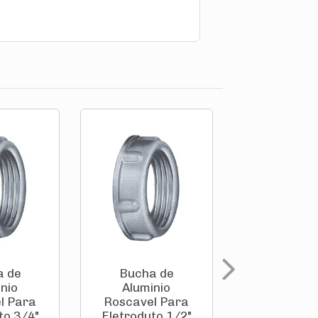
a de
Bucha de
Arruela 
nio
Aluminio
Alumini
l Para
Roscavel Para
Roscavel 
to 3/4"
Eletroduto 1/2"
Eletroduto 