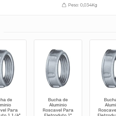
Peso: 0,034Kg
ha de
Bucha de
Buch
uminio
Aluminio
Alumi
vel Para
Roscavel Para
Roscave
uto 1.1/4"
Eletroduto 1"
Eletrodu