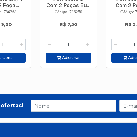
 Peça...
Com 2 Peças Bu...
Com 2 Pe
o: 786268
Código: 786250
Código: 
 9,60
R$ 7,50
R$ 5
icionar
Adicionar
Adic
ofertas!