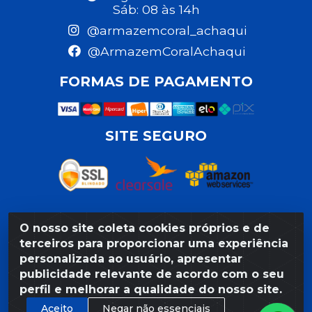
Sáb: 08 às 14h
@armazemcoral_achaqui
@ArmazemCoralAchaqui
FORMAS DE PAGAMENTO
SITE SEGURO
O nosso site coleta cookies próprios e de
Razão Social: Armazém Coral LTDA - Rua da Praia,
terceiros para proporcionar uma experiência
103 - São José - Recife/PE - CEP 50020-550 -
personalizada ao usuário, apresentar
CNPJ 11.623.188/0027-80
publicidade relevante de acordo com o seu
perfil e melhorar a qualidade do nosso site.
Aceito
Negar não essenciais