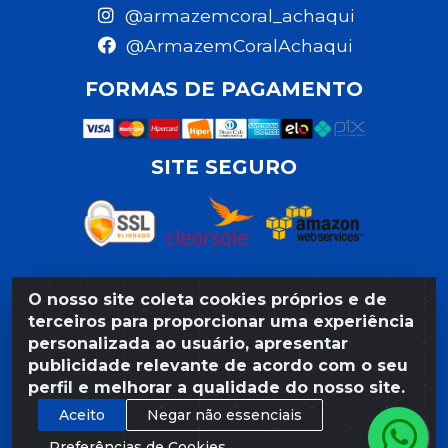
@armazemcoral_achaqui
@ArmazemCoralAchaqui
FORMAS DE PAGAMENTO
SITE SEGURO
O nosso site coleta cookies próprios e de
Razão Social: Armazém Coral LTDA - Rua da Praia,
terceiros para proporcionar uma experiência
103 - São José - Recife/PE - CEP 50020-550 -
personalizada ao usuário, apresentar
CNPJ 11.623.188/0027-80
publicidade relevante de acordo com o seu
perfil e melhorar a qualidade do nosso site.
Aceito
Negar não essenciais
Preferências de Cookies