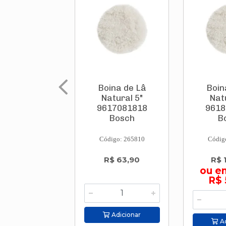
Boina de Lâ
Boin
Natural 5"
Nat
9617081818
9618
Bosch
B
Código: 265810
Códig
R$ 63,90
R$ 
ou e
R$ 
Adicionar
Ad