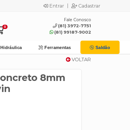
|
Entrar
Cadastrar
Fale Conosco
(81) 3972-7751
0
(81) 99187-9002
Hidráulica
Ferramentas
Saldão
VOLTAR
Concreto 8mm
win