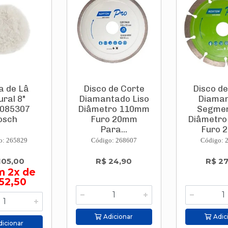
a de Lâ
Disco de Corte
Disco de
ural 8"
Diamantado Liso
Diama
085307
Diâmetro 110mm
Segme
osch
Furo 20mm
Diâmetr
Para...
Furo 2
o: 265829
Código: 268607
Código: 
105,00
R$ 24,90
R$ 27
m 2x de
52,50
Adicionar
Adic
icionar