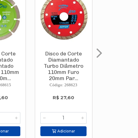
 Corte
Disco de Corte
Disco de C
ntado
Diamantado
Diamantado
ntado
Turbo Diâmetro
Diâmetro 
o 110mm
110mm Furo
Furo 20
0m...
20mm Par...
Para..
268615
Código: 268623
Código: 268
,60
R$ 27,60
R$ 42,5
ionar
Adicionar
Adicion