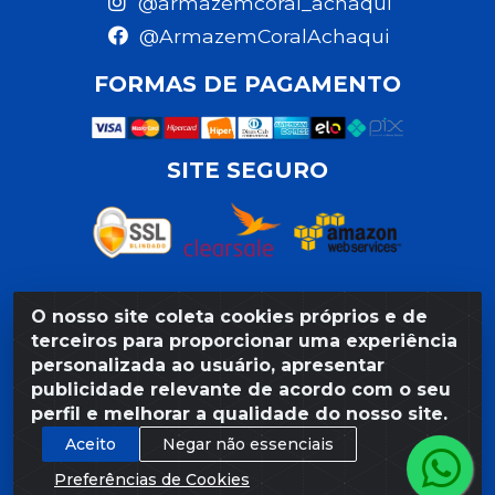
@armazemcoral_achaqui
@ArmazemCoralAchaqui
FORMAS DE PAGAMENTO
SITE SEGURO
O nosso site coleta cookies próprios e de
Razão Social: Armazém Coral LTDA - Rua da Praia,
terceiros para proporcionar uma experiência
103 - São José - Recife/PE - CEP 50020-550 -
personalizada ao usuário, apresentar
CNPJ 11.623.188/0027-80
publicidade relevante de acordo com o seu
perfil e melhorar a qualidade do nosso site.
Aceito
Negar não essenciais
Preferências de Cookies