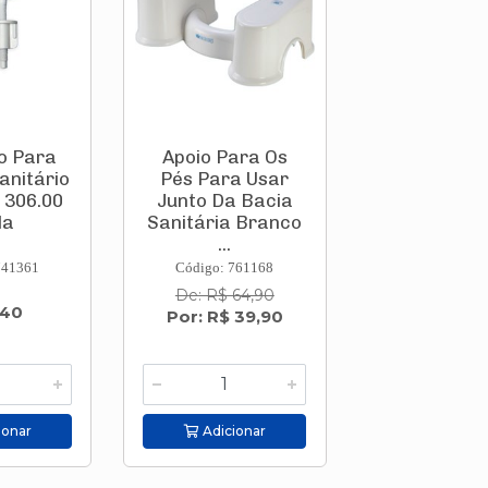
o Para
Apoio Para Os
anitário
Pés Para Usar
 306.00
Junto Da Bacia
da
Sanitária Branco
...
741361
Código: 761168
De: R$ 64,90
,40
Por: R$ 39,90
ionar
Adicionar