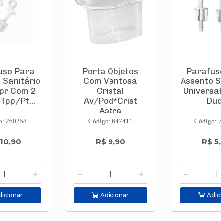
uso Para
Porta Objetos
Parafus
 Sanitário
Com Ventosa
Assento S
Tpr Com 2
Cristal
Universal
Tpp/Pf...
Av/Pod*Crist
Du
Astra
o: 260258
Código: 647411
Código: 
 10,90
R$ 9,90
R$ 5
icionar
Adicionar
Adic