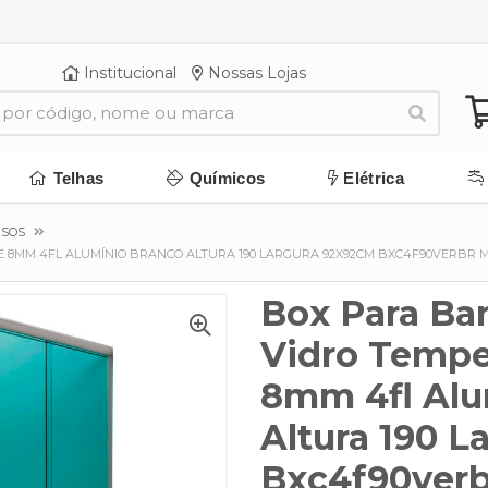
Institucional
Nossas Lojas
Telhas
Químicos
Elétrica
RSOS
 8MM 4FL ALUMÍNIO BRANCO ALTURA 190 LARGURA 92X92CM BXC4F90VERBR
Box Para Ba
Vidro Tempe
8mm 4fl Alu
Altura 190 
Bxc4f90verb