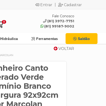
|
Entrar
Cadastrar
Fale Conosco
(81) 3972-7751
0
(81) 99187-9002
Hidráulica
Ferramentas
Saldão
VOLTAR
 MARCOLAN
nheiro Canto
rado Verde
mínio Branco
Largura 92x92cm
r Marcolan