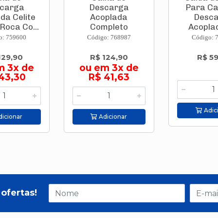
carga
Descarga
Para Ca
da Celite
Acoplada
Desc
Roca Co...
Completo
Acoplad
Universal Ac...
o: 759600
Código: 768987
Código: 
129,90
R$ 124,90
R$ 59
m 3x de
ou em 3x de
43,30
R$ 41,63
Adic
icionar
Adicionar
ofertas!