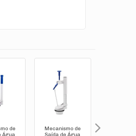
smo de
Mecanismo de
Mecanism
e Água
Saída de Água
Entrada de