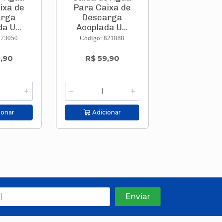
ixa de
Para Caixa de
Para Caix
arga
Descarga
Descar
a U...
Acoplada U...
Acoplada
773050
Código: 821888
Código: 830
,90
R$ 59,90
R$ 49,
ionar
Adicionar
Adicion