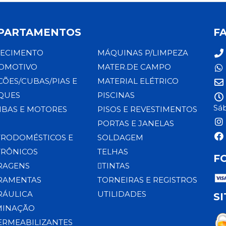
PARTAMENTOS
F
ECIMENTO
MÁQUINAS P/LIMPEZA
OMOTIVO
MATER.DE CAMPO
CÕES/CUBAS/PIAS E
MATERIAL ELÉTRICO
QUES
PISCINAS
Sáb
BAS E MOTORES
PISOS E REVESTIMENTOS
PORTAS E JANELAS
TRODOMÉSTICOS E
SOLDAGEM
TRÔNICOS
TELHAS
F
RAGENS
TINTAS
RAMENTAS
TORNEIRAS E REGISTROS
RÁULICA
UTILIDADES
S
MINAÇÃO
ERMEABILIZANTES