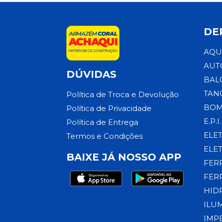
DE
AQU
AUT
DÚVIDAS
BAL
TAN
Política de Troca e Devolução
BOM
Política de Privacidade
E.P.I.
Política de Entrega
ELE
Termos e Condições
ELE
BAIXE JÁ NOSSO APP
FER
FER
HID
ILU
IMP