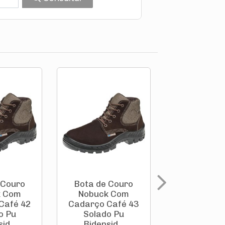
 Couro
Bota de Couro
Bota de C
k Com
Nobuck Com
Nobuck 
Café 42
Cadarço Café 43
Cadarço Ca
o Pu
Solado Pu
Solado 
id...
Bidensid...
Bidensid.