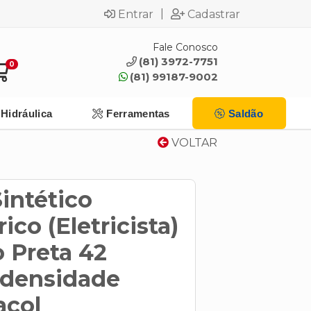
|
Entrar
Cadastrar
Fale Conosco
(81) 3972-7751
0
(81) 99187-9002
Hidráulica
Ferramentas
Saldão
VOLTAR
intético
rico (Eletricista)
 Preta 42
idensidade
acol