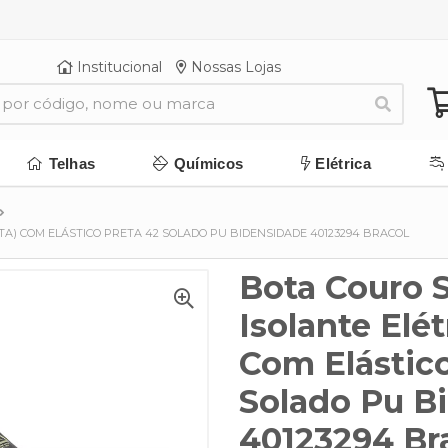
Institucional
Nossas Lojas
Telhas
Químicos
Elétrica
STA) COM ELÁSTICO PRETA 42 SOLADO PU BIDENSIDADE 40123294 BRACOL
Bota Couro S
Isolante Elét
Com Elástico
Solado Pu B
40123294 Br