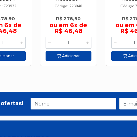
o: 723932
Código: 723940
Código: 
278,90
R$ 278,90
R$ 27
m 6x de
ou em 6x de
ou em 
46,48
R$ 46,48
R$ 4
icionar
Adicionar
Adic
ofertas!