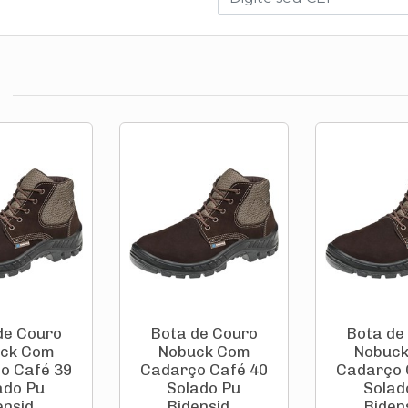
de Couro
Bota de Couro
Bota de
ck Com
Nobuck Com
Nobuc
o Café 39
Cadarço Café 40
Cadarço 
ado Pu
Solado Pu
Solad
nsid...
Bidensid...
Bidens