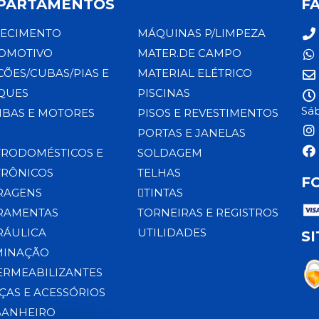
PARTAMENTOS
F
ECIMENTO
MÁQUINAS P/LIMPEZA
OMOTIVO
MATER.DE CAMPO
CÕES/CUBAS/PIAS E
MATERIAL ELÉTRICO
QUES
PISCINAS
Sáb
BAS E MOTORES
PISOS E REVESTIMENTOS
PORTAS E JANELAS
TRODOMÉSTICOS E
SOLDAGEM
TRÔNICOS
TELHAS
F
RAGENS
TINTAS
RAMENTAS
TORNEIRAS E REGISTROS
RÁULICA
UTILIDADES
S
MINAÇÃO
ERMEABILIZANTES
ÇAS E ACESSÓRIOS
BANHEIRO