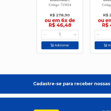
Código: 723924
Códig
R$ 278,90
R$ 
ou em 6x de
ou e
R$ 46,48
R$ 
Adicionar
Ad
Cadastre-se para receber nossas 