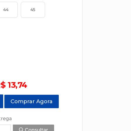
44
45
$ 13,74
Comprar Agora
trega
Consultar