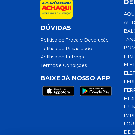
DE
AQU
AUT
DÚVIDAS
BAL
TAN
Política de Troca e Devolução
BOM
Política de Privacidade
E.P.I.
Política de Entrega
ELE
Termos e Condições
ELE
BAIXE JÁ NOSSO APP
FER
FER
HID
ILU
IMP
LOU
DE 