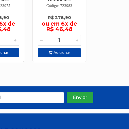
723975
Código: 723983
Código: 723
8,90
R$ 278,90
R$ 278,
6x de
ou em 6x de
ou em 6
6,48
R$ 46,48
R$ 46,
ionar
Adicionar
Adicion