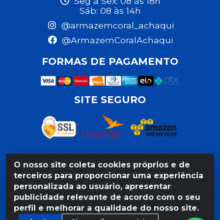
Seg a Sex: 08 às 18h
Sáb: 08 às 14h
@armazemcoral_achaqui
@ArmazemCoralAchaqui
FORMAS DE PAGAMENTO
SITE SEGURO
O nosso site coleta cookies próprios e de
Razão Social: Armazém Coral LTDA - Rua da Praia,
terceiros para proporcionar uma experiência
103 - São José - Recife/PE - CEP 50020-550 -
personalizada ao usuário, apresentar
CNPJ 11.623.188/0027-80
publicidade relevante de acordo com o seu
perfil e melhorar a qualidade do nosso site.