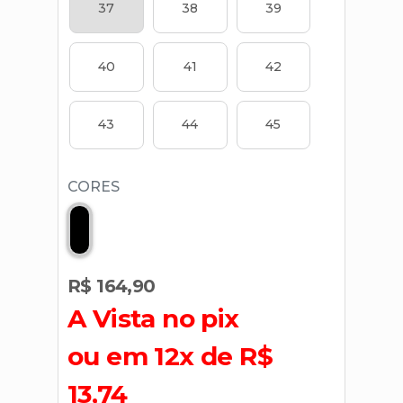
37
38
39
40
41
42
43
44
45
CORES
R$ 164,90
A Vista no pix
ou em 12x de R$
13,74