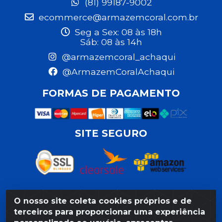
(81) 99187-9002
ecommerce@armazemcoral.com.br
Seg a Sex: 08 às 18h
Sáb: 08 às 14h
@armazemcoral_achaqui
@ArmazemCoralAchaqui
FORMAS DE PAGAMENTO
SITE SEGURO
O nosso site coleta cookies próprios e de
Razão Social: Armazém Coral LTDA - Rua da Praia, 103 -
terceiros para proporcionar uma experiência
São José - Recife/PE - CEP 50020-550 - CNPJ