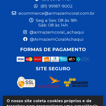
(81) 99187-9002
ecommerce@armazemcoral.com.br
Seg a Sex: 08 às 18h
Sáb: 08 às 14h
@armazemcoral_achaqui
@ArmazemCoralAchaqui
FORMAS DE PAGAMENTO
SITE SEGURO
O nosso site coleta cookies próprios e de
Razão Social: Armazém Coral LTDA - Rua da Praia, 103 -