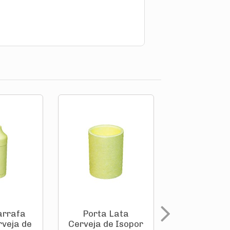
arrafa
Porta Lata
Porta La
rveja de
Cerveja de Isopor
Cerveja de 