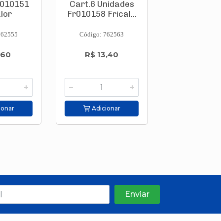
r010151
Cart.6 Unidades
Cart.4 Uni
lor
Fr010158 Frical...
Fr010512 Fr
762555
Código: 762563
Código: 762
,60
R$ 13,40
R$ 10,9
ionar
Adicionar
Adicion