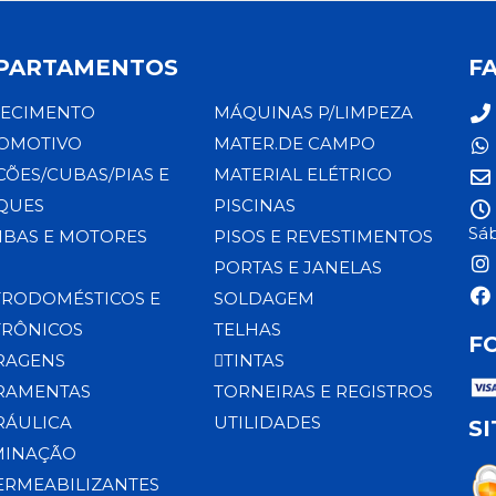
PARTAMENTOS
F
ECIMENTO
MÁQUINAS P/LIMPEZA
OMOTIVO
MATER.DE CAMPO
CÕES/CUBAS/PIAS E
MATERIAL ELÉTRICO
QUES
PISCINAS
Sáb
BAS E MOTORES
PISOS E REVESTIMENTOS
PORTAS E JANELAS
TRODOMÉSTICOS E
SOLDAGEM
TRÔNICOS
TELHAS
F
RAGENS
TINTAS
RAMENTAS
TORNEIRAS E REGISTROS
RÁULICA
UTILIDADES
S
MINAÇÃO
ERMEABILIZANTES