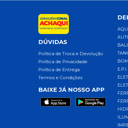
DE
AQU
AUT
DÚVIDAS
BAL
TAN
Política de Troca e Devolução
BOM
Política de Privacidade
E.P.I.
Política de Entrega
ELE
Termos e Condições
ELE
BAIXE JÁ NOSSO APP
FER
FER
HID
ILU
IMP