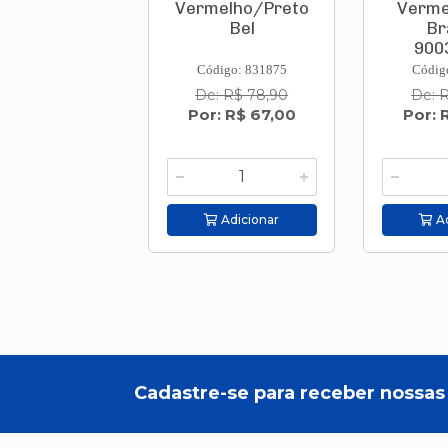
Vermelho/Preto
Verme
Bel
Br
9003
Código: 831875
Códig
De: R$ 78,90
De: 
Por: R$ 67,00
Por: 
Adicionar
Ad
Cadastre-se para receber nossas 