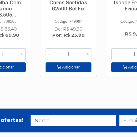
lha Com
Cores Sortidas
Isopor F
anco
62500 Bel Fix
Frica
.505...
o: 738565
Código: 749087
Código: 
R$ 83,40
De: R$ 49,90
R$ 9
R$ 69,90
Por: R$ 25,90
icionar
Adicionar
Adic
ofertas!