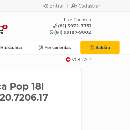
|
Entrar
Cadastrar
Fale Conosco
(81) 3972-7751
0
(81) 99187-9002
Hidráulica
Ferramentas
Saldão
VOLTAR
a Pop 18l
20.7206.17