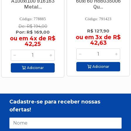
A100xl100 916163
60xl 60 Hob035006
Metal...
Qu...
Código: 778885
Código: 791423
De: R$ 194,00
R$ 127,90
Por: R$ 169,00
ou em 3x de R$
ou em 4x de R$
42,63
42,25
Adicionar
Adicionar
Cadastre-se para receber nossas
ofertas!