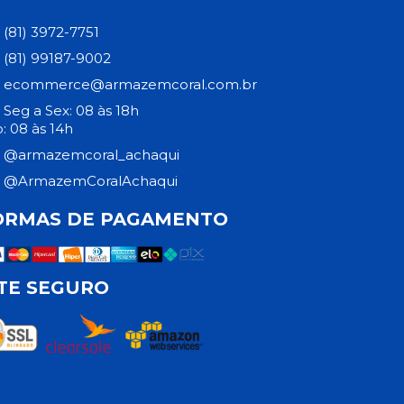
(81) 3972-7751
(81) 99187-9002
ecommerce@armazemcoral.com.br
Seg a Sex: 08 às 18h
: 08 às 14h
@armazemcoral_achaqui
@ArmazemCoralAchaqui
ORMAS DE PAGAMENTO
ITE SEGURO