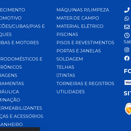
ECIMENTO
MÁQUINAS P/LIMPEZA
OMOTIVO
MATER.DE CAMPO
CÕES/CUBAS/PIAS E
MATERIAL ELÉTRICO
QUES
PISCINAS
Sáb
BAS E MOTORES
PISOS E REVESTIMENTOS
PORTAS E JANELAS
TRODOMÉSTICOS E
SOLDAGEM
TRÔNICOS
TELHAS
F
RAGENS
TINTAS
RAMENTAS
TORNEIRAS E REGISTROS
RÁULICA
UTILIDADES
S
MINAÇÃO
ERMEABILIZANTES
ÇAS E ACESSÓRIOS
BANHEIRO