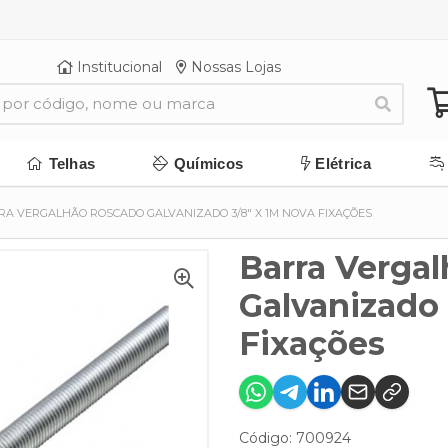
Institucional
Nossas Lojas
Telhas
Químicos
Elétrica
RA VERGALHÃO ROSCADO GALVANIZADO 3/8" X 1M NOVA FIXAÇÕES
Barra Verga
Galvanizado
Fixações
Código: 700924