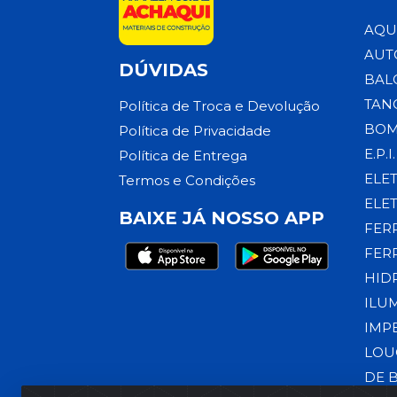
AQU
AUT
DÚVIDAS
BAL
TAN
Política de Troca e Devolução
BOM
Política de Privacidade
E.P.I.
Política de Entrega
ELE
Termos e Condições
ELE
BAIXE JÁ NOSSO APP
FER
FER
HID
ILU
IMP
LOU
DE 