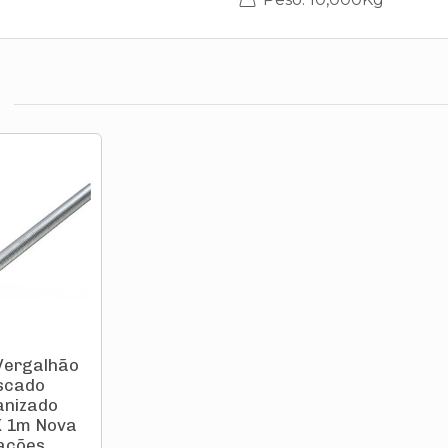
Vergalhão
scado
anizado
X 1m Nova
ações