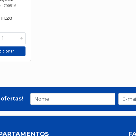
o: 700916
 11,20
icionar
ofertas!
PARTAMENTOS
F