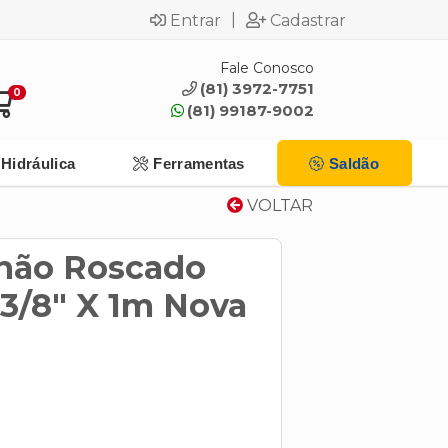
|
Entrar
Cadastrar
Fale Conosco
(81) 3972-7751
0
(81) 99187-9002
Hidráulica
Ferramentas
Saldão
VOLTAR
lhão Roscado
 3/8" X 1m Nova