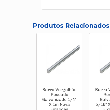
Produtos Relacionados
Barra Vergalhão
Barra 
Roscado
Ro
Galvanizado 1/4"
Galv
X 1m Nova
5/16" 
Fixações
Fix