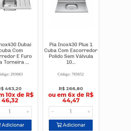
Inox430 Dubai
Pia Inox430 Plus 1
cuba Com
Cuba Com Escorredor
rredor E Furo
Polido Sem Válvula
 Torneira ...
10...
ódigo: 293083
Código: 785652
R$ 463,20
R$ 266,80
m 10x de R$
ou em 6x de R$
46,32
44,47
Adicionar
Adicionar