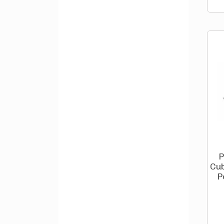
P
Cu
P