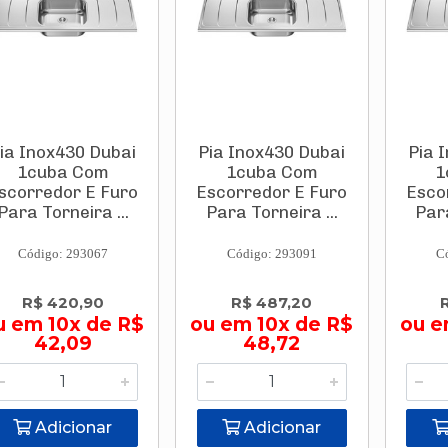
ia Inox430 Dubai
Pia Inox430 Dubai
Pia 
1cuba Com
1cuba Com
1
scorredor E Furo
Escorredor E Furo
Esco
Para Torneira ...
Para Torneira ...
Para
Código: 293067
Código: 293091
C
R$ 420,90
R$ 487,20
u em 10x de R$
ou em 10x de R$
ou e
42,09
48,72
Adicionar
Adicionar