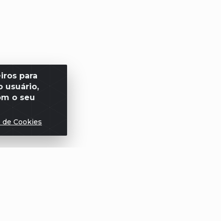
iros para
 usuário,
om o seu
s de Cookies