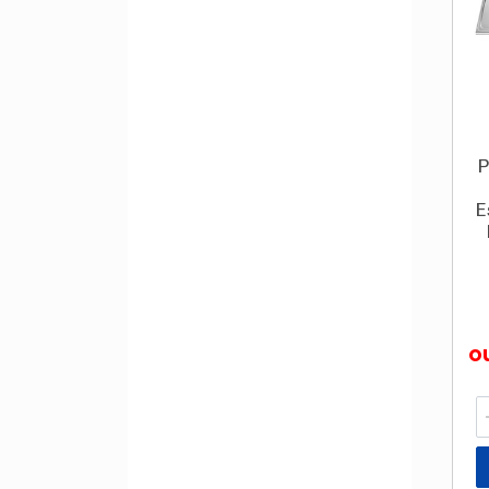
P
E
o