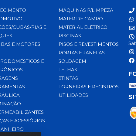
ECIMENTO
MÁQUINAS P/LIMPEZA
OMOTIVO
MATER.DE CAMPO
CÕES/CUBAS/PIAS E
MATERIAL ELÉTRICO
QUES
PISCINAS
Sáb
BAS E MOTORES
PISOS E REVESTIMENTOS
PORTAS E JANELAS
TRODOMÉSTICOS E
SOLDAGEM
TRÔNICOS
TELHAS
F
RAGENS
TINTAS
RAMENTAS
TORNEIRAS E REGISTROS
RÁULICA
UTILIDADES
S
MINAÇÃO
ERMEABILIZANTES
ÇAS E ACESSÓRIOS
BANHEIRO