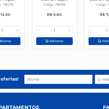
o: 786276
Código: 786268
Código: 
 13,50
R$ 9,60
R$ 7
icionar
Adicionar
Adic
ofertas!
PARTAMENTOS
F