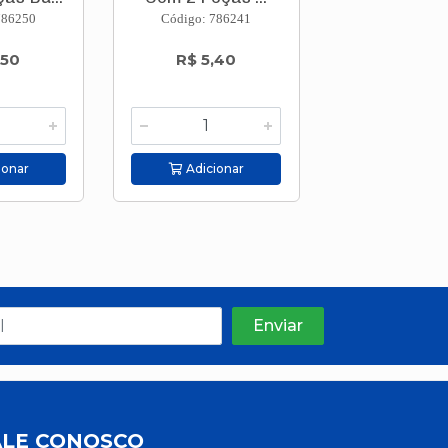
786250
Código: 786241
Código: 786
,50
R$ 5,40
R$ 3,8
ionar
Adicionar
Adicion
ALE CONOSCO