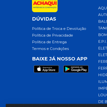
AQU
AUT
DÚVIDAS
BAL
TAN
Política de Troca e Devolução
BOM
Política de Privacidade
E.P.I.
Política de Entrega
ELE
Termos e Condições
ELE
BAIXE JÁ NOSSO APP
FER
FER
HID
ILU
IMP
LOU
DE 