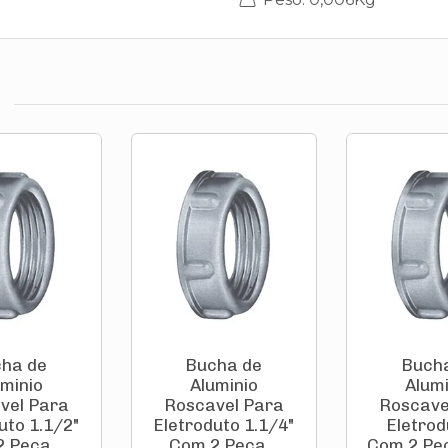
ha de
Bucha de
Buch
uminio
Aluminio
Alumi
vel Para
Roscavel Para
Roscave
uto 1.1/2"
Eletroduto 1.1/4"
Eletrod
 Peça...
Com 2 Peça...
Com 2 Peç