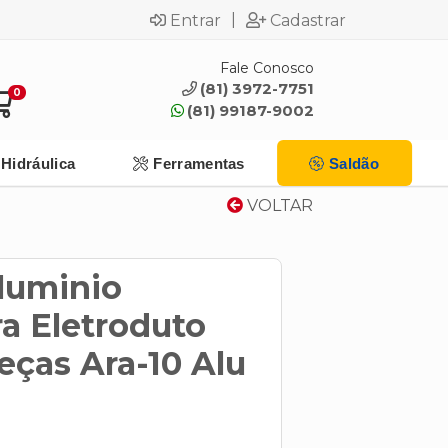
|
Entrar
Cadastrar
Fale Conosco
(81) 3972-7751
0
(81) 99187-9002
Hidráulica
Ferramentas
Saldão
VOLTAR
Aluminio
a Eletroduto
eças Ara-10 Alu