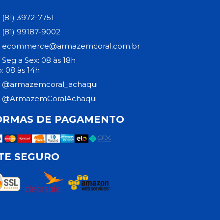
(81) 3972-7751
(81) 99187-9002
ecommerce@armazemcoral.com.br
Seg a Sex: 08 às 18h
: 08 às 14h
@armazemcoral_achaqui
@ArmazemCoralAchaqui
ORMAS DE PAGAMENTO
ITE SEGURO