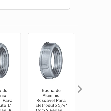
a de
Bucha de
Bucha 
nio
Aluminio
Alumini
l Para
Roscavel Para
Roscavel 
uto 1"
Eletroduto 3/4"
Eletroduto
as Bu...
Com 2 Peças ...
Com 2 Peça