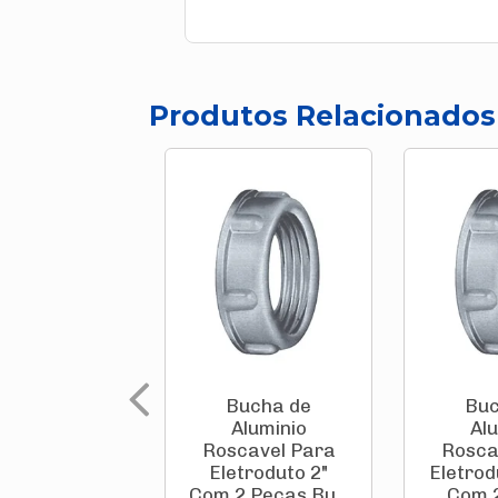
Produtos Relacionados
Bucha de
Buc
Aluminio
Al
Roscavel Para
Rosca
Eletroduto 2"
Eletrod
Com 2 Peças Bu...
Com 2