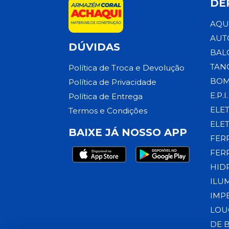
DE
AQU
AUT
DÚVIDAS
BAL
TAN
Política de Troca e Devolução
BOM
Política de Privacidade
E.P.I.
Política de Entrega
ELE
Termos e Condições
ELE
BAIXE JÁ NOSSO APP
FER
FER
HID
ILU
IMP
LOU
DE 