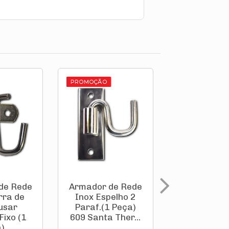
PROMOÇÃO
de Rede
Armador de Rede
Armador de
rra de
Inox Espelho 2
Inox Espel
usar
Paraf.(1 Peça)
Paraf.(1 P
ixo (1
609 Santa Ther...
641 Santa T
...