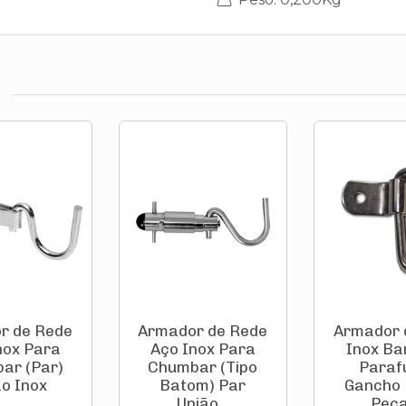
r de Rede
Armador de Rede
Armador 
nox Para
Aço Inox Para
Inox Ba
ar (Par)
Chumbar (Tipo
Paraf
ão Inox
Batom) Par
Gancho F
União...
Peça)