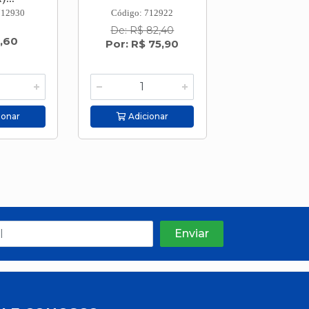
712930
Código: 712922
Código: 712
De: R$ 82,40
,60
R$ 81,2
Por: R$ 75,90
ou em 2
R$ 40,
ionar
Adicionar
Adicion