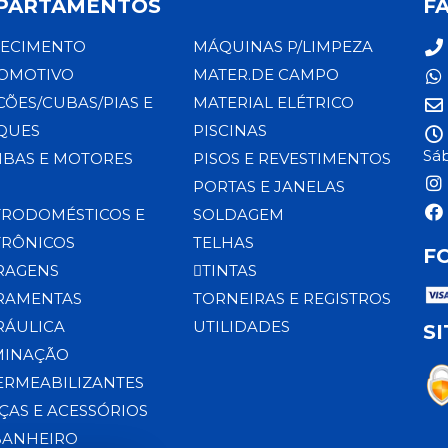
PARTAMENTOS
F
ECIMENTO
MÁQUINAS P/LIMPEZA
OMOTIVO
MATER.DE CAMPO
CÕES/CUBAS/PIAS E
MATERIAL ELÉTRICO
QUES
PISCINAS
Sáb
BAS E MOTORES
PISOS E REVESTIMENTOS
PORTAS E JANELAS
TRODOMÉSTICOS E
SOLDAGEM
TRÔNICOS
TELHAS
F
RAGENS
TINTAS
RAMENTAS
TORNEIRAS E REGISTROS
RÁULICA
UTILIDADES
S
MINAÇÃO
ERMEABILIZANTES
ÇAS E ACESSÓRIOS
BANHEIRO