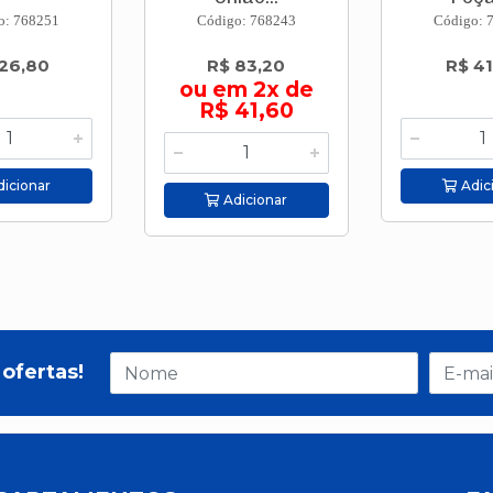
o: 768251
Código: 768243
Código: 
26,80
R$ 83,20
R$ 41
ou em 2x de
R$ 41,60
icionar
Adic
Adicionar
ofertas!