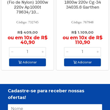
(Fio de Nylon) 1000w
1800w 220v Cg-34
220v Ap1000t
34035.6 Garthen
79634/10...
Código: 732745
Código: 767948
R$ 409,00
R$ 1.109,00
ou em 10x de R$
ou em 10x de R$
40,90
110,90
Adicionar
Adicionar
Cadastre-se para receber nossas
ofertas!