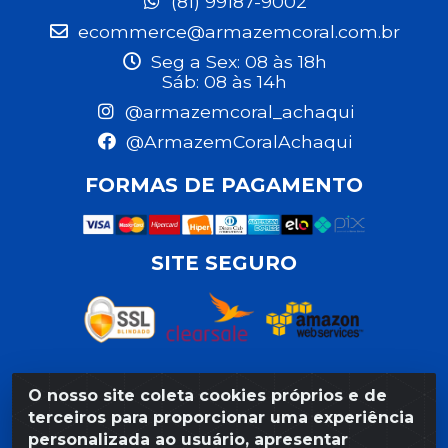
(81) 99187-9002
ecommerce@armazemcoral.com.br
Seg a Sex: 08 às 18h
Sáb: 08 às 14h
@armazemcoral_achaqui
@ArmazemCoralAchaqui
FORMAS DE PAGAMENTO
SITE SEGURO
O nosso site coleta cookies próprios e de
Razão Social: Armazém Coral LTDA - Rua da Praia,
terceiros para proporcionar uma experiência
103 - São José - Recife/PE - CEP 50020-550 -
personalizada ao usuário, apresentar