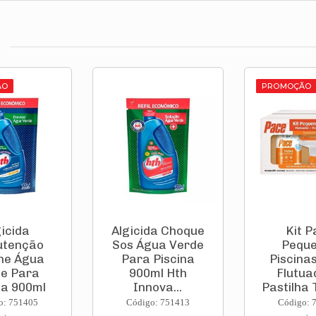
ÃO
PROMOÇÃO
gicida
Algicida Choque
Kit P
tenção
Sos Água Verde
Pequ
ne Água
Para Piscina
Piscina
e Para
900ml Hth
Flutua
na 900ml
Innova...
Pastilha T
t...
o: 751405
Código: 751413
Código: 