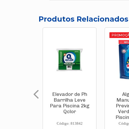
Produtos Relacionados
PROMOÇ
Elevador de Ph
Al
Barrilha Leve
Manu
Para Piscina 2kg
Previ
Qclor
Verd
Pisci
H
Código: 813842
Códig