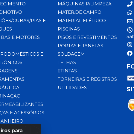
ECIMENTO
MÁQUINAS P/LIMPEZA
OMOTIVO
MATER.DE CAMPO
CÕES/CUBAS/PIAS E
MATERIAL ELÉTRICO
QUES
PISCINAS
Sáb
BAS E MOTORES
PISOS E REVESTIMENTOS
PORTAS E JANELAS
TRODOMÉSTICOS E
SOLDAGEM
TRÔNICOS
TELHAS
F
RAGENS
TINTAS
RAMENTAS
TORNEIRAS E REGISTROS
RÁULICA
UTILIDADES
S
MINAÇÃO
ERMEABILIZANTES
ÇAS E ACESSÓRIOS
BANHEIRO
iros para