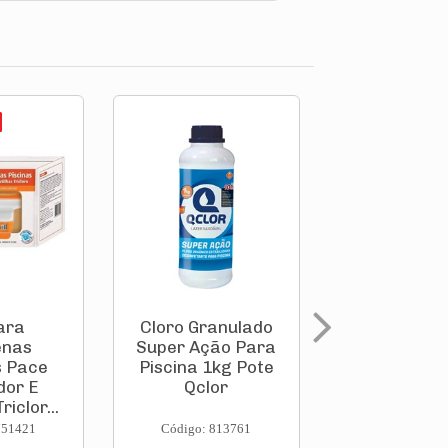
PROMOÇÃO
ara
Cloro Granulado
Cloro Gran
enas
Super Ação Para
Super Ação
s Pace
Piscina 1kg Pote
Piscina 1
dor E
Qclor
Qclor
riclor...
751421
Código: 813761
Código: 813