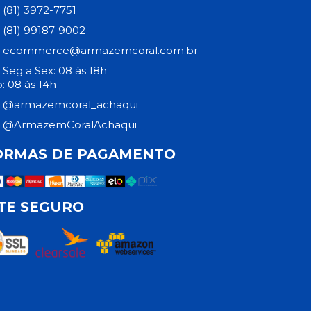
(81) 3972-7751
(81) 99187-9002
ecommerce@armazemcoral.com.br
Seg a Sex: 08 às 18h
: 08 às 14h
@armazemcoral_achaqui
@ArmazemCoralAchaqui
ORMAS DE PAGAMENTO
ITE SEGURO