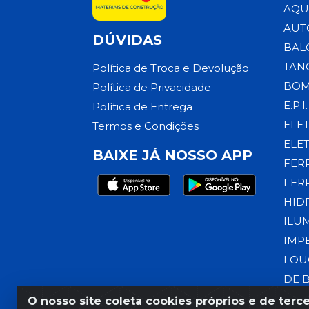
AQU
AUT
DÚVIDAS
BAL
TAN
Política de Troca e Devolução
BOM
Política de Privacidade
E.P.I.
Política de Entrega
ELE
Termos e Condições
ELE
BAIXE JÁ NOSSO APP
FER
FER
HID
ILU
IMP
LOU
DE 
O nosso site coleta cookies próprios e de terce