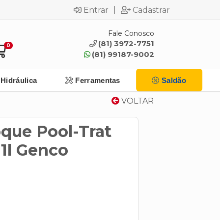
|
Entrar
Cadastrar
Fale Conosco
(81) 3972-7751
0
(81) 99187-9002
Hidráulica
Ferramentas
Saldão
VOLTAR
oque Pool-Trat
 1l Genco