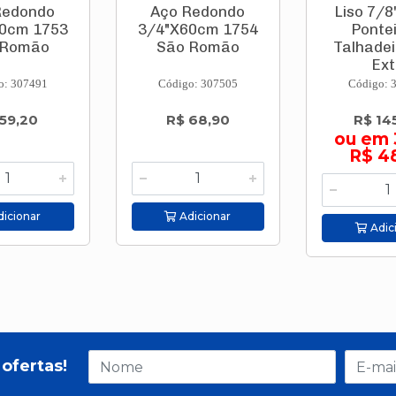
Redondo
Aço Redondo
Liso 7/8
0cm 1753
3/4"X60cm 1754
Pontei
 Romão
São Romão
Talhade
Ext.
o: 307491
Código: 307505
Código: 
 59,20
R$ 68,90
R$ 14
ou em 
R$ 4
icionar
Adicionar
Adic
ofertas!