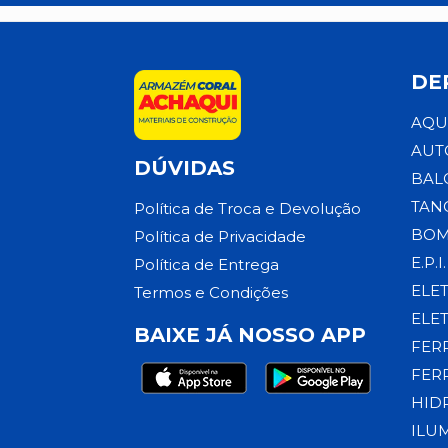
DE
AQU
AUT
DÚVIDAS
BAL
TAN
Política de Troca e Devolução
BOM
Política de Privacidade
E.P.I.
Política de Entrega
ELE
Termos e Condições
ELE
BAIXE JÁ NOSSO APP
FER
FER
HID
ILU