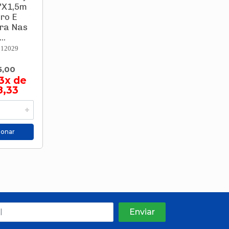
"X1,5m
ro E
ira Nas
..
312029
5,00
3x de
8,33
ionar