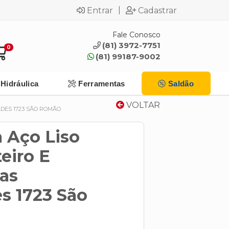
|
Entrar
Cadastrar
Fale Conosco
(81) 3972-7751
0
(81) 99187-9002
Hidráulica
Ferramentas
Saldão
VOLTAR
ADES 1723 SÃO ROMÃO
 Aço Liso
eiro E
Nas
s 1723 São