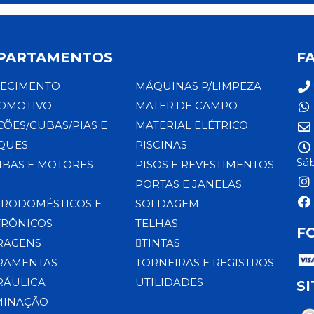
PARTAMENTOS
F
ECIMENTO
MÁQUINAS P/LIMPEZA
OMOTIVO
MATER.DE CAMPO
CÕES/CUBAS/PIAS E
MATERIAL ELÉTRICO
QUES
PISCINAS
Sáb
BAS E MOTORES
PISOS E REVESTIMENTOS
PORTAS E JANELAS
TRODOMÉSTICOS E
SOLDAGEM
TRÔNICOS
TELHAS
F
RAGENS
TINTAS
RAMENTAS
TORNEIRAS E REGISTROS
RÁULICA
UTILIDADES
S
MINAÇÃO