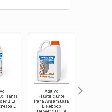
ivo
Aditivo
Aditiv
ilizante
Plastificante
Plastific
er 1 1l
Para Argamassa
Para Arga
cretos E
E Reboco
E Rebo
Denvercal 3,6l
Denvercal