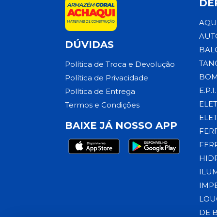
DE
AQU
AUT
DÚVIDAS
BAL
TAN
Política de Troca e Devolução
BOM
Política de Privacidade
E.P.I.
Política de Entrega
ELE
Termos e Condições
ELE
BAIXE JÁ NOSSO APP
FER
FER
HID
ILU
IMP
LOU
DE 