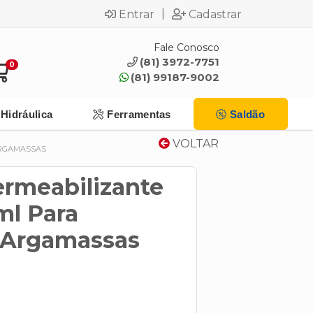
|
Entrar
Cadastrar
Fale Conosco
(81) 3972-7751
0
(81) 99187-9002
Hidráulica
Ferramentas
Saldão
VOLTAR
ARGAMASSAS
ermeabilizante
ml Para
 Argamassas