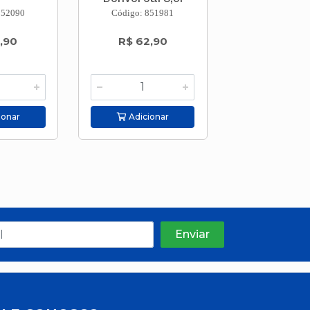
852090
Código: 851981
Código: 851
,90
R$ 62,90
R$ 166,
ou em 4
R$ 41,
ionar
Adicionar
Adicion