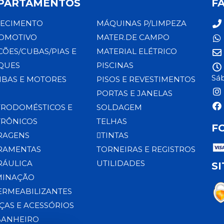
PARTAMENTOS
F
ECIMENTO
MÁQUINAS P/LIMPEZA
OMOTIVO
MATER.DE CAMPO
CÕES/CUBAS/PIAS E
MATERIAL ELÉTRICO
QUES
PISCINAS
Sáb
BAS E MOTORES
PISOS E REVESTIMENTOS
PORTAS E JANELAS
TRODOMÉSTICOS E
SOLDAGEM
TRÔNICOS
TELHAS
F
RAGENS
TINTAS
RAMENTAS
TORNEIRAS E REGISTROS
RÁULICA
UTILIDADES
S
MINAÇÃO
ERMEABILIZANTES
ÇAS E ACESSÓRIOS
BANHEIRO