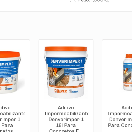
itivo
Aditivo
Adit
abilizante
Impermeabilizante
Impermeab
rimper 1
Denverimper 1
Denverimp
l Para
18l Para
Para Con
etos ...
Concretos E...
...