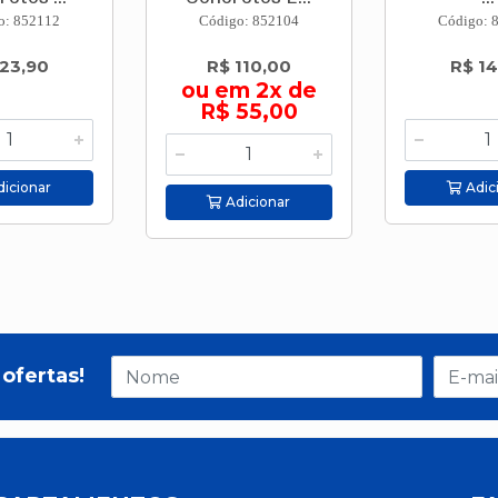
o: 852112
Código: 852104
Código: 
 23,90
R$ 110,00
R$ 14
ou em 2x de
R$ 55,00
icionar
Adic
Adicionar
ofertas!