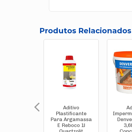
Produtos Relacionados
Aditivo
Ad
Plastificante
Imperme
Para Argamassa
Denve
E Reboco 1l
3,6
Quartzolit
Concr