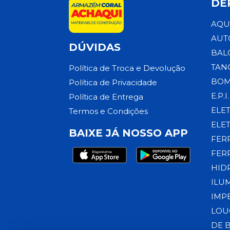
DE
AQU
AUT
DÚVIDAS
BAL
TAN
Política de Troca e Devolução
BOM
Política de Privacidade
E.P.I.
Política de Entrega
ELE
Termos e Condições
ELE
BAIXE JÁ NOSSO APP
FER
FER
HID
ILU
IMP
LOU
DE 