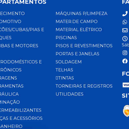
PARTAMENTOS
F
ECIMENTO
MÁQUINAS P/LIMPEZA
OMOTIVO
MATER.DE CAMPO
CÕES/CUBAS/PIAS E
MATERIAL ELÉTRICO
QUES
PISCINAS
Sáb
BAS E MOTORES
PISOS E REVESTIMENTOS
PORTAS E JANELAS
TRODOMÉSTICOS E
SOLDAGEM
TRÔNICOS
TELHAS
F
RAGENS
TINTAS
RAMENTAS
TORNEIRAS E REGISTROS
RÁULICA
UTILIDADES
S
MINAÇÃO
ERMEABILIZANTES
ÇAS E ACESSÓRIOS
BANHEIRO