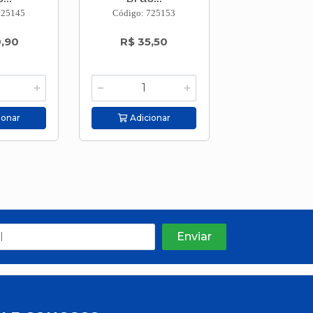
725145
Código: 725153
Código: 725
0,90
R$ 35,50
R$ 14,9
ionar
Adicionar
Adicion