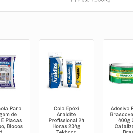
ola Para
Cola Epóxi
Adesivo P
gem de
Araldite
Brascove
 E Placas
Profissional 24
400g
so, Blocos
Horas 234g
Cataliz
d...
Tekbond
Bras