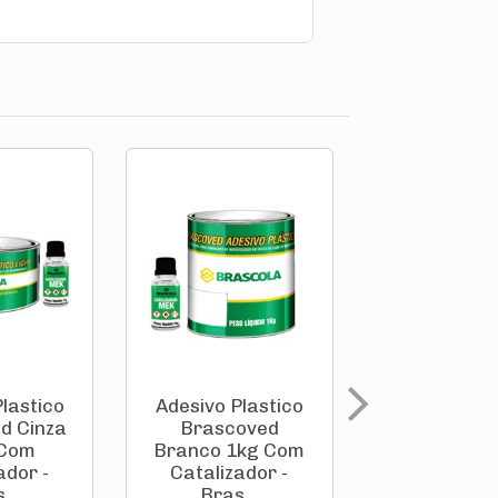
lastico
Adesivo Plastico
Adesiv
d Cinza
Brascoved
Instantâ
 Com
Branco 1kg Com
Multiuso 20
ador -
Catalizador -
Tekbon
...
Bras...