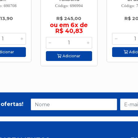
o: 690708
Código: 696994
Código: 
 13,90
R$ 245,00
R$ 2
ou em 6x de
R$ 40,83
icionar
Adic
Adicionar
ofertas!