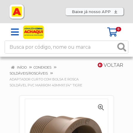
Baixe já nosso APP
0
VOLTAR
INÍCIO
CONEXOES
SOLDÁVEIS/ROSCÁVEIS
ADAPTADOR CURTO COM BOLSA E ROSCA
SOLDÁVEL PVC MARROM 40MMX1.1/4" TIGRE