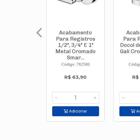
Acabamento
Acab
Para Registros
Para R
1/2", 3/4" E 1"
Docol d
Metal Cromado
Gali Cr
Smar...
Código: 782580
Códig
R$ 63,90
R$
Adicionar
Ad