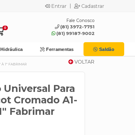
|
Entrar
Cadastrar
Fale Conosco
(81) 3972-7751
0
(81) 99187-9002
Hidráulica
Ferramentas
Saldão
VOLTAR
 À 1" FABRIMAR
Universal Para
cot Cromado A1-
 1" Fabrimar