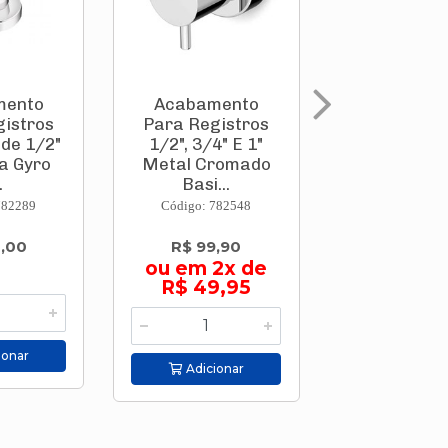
mento
Acabamento
Acabame
gistros
Para Registros
Para Regi
 de 1/2"
1/2", 3/4" E 1"
1/2", 3/4"
a Gyro
Metal Cromado
Metal Cro
.
Basi...
Basi...
782289
Código: 782548
Código: 782
4,00
R$ 99,90
R$ 126,
ou em 2x de
ou em 3
R$ 49,95
R$ 42,
ionar
Adicionar
Adicion