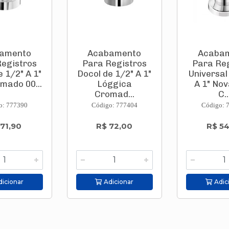
amento
Acabamento
Acaba
egistros
Para Registros
Para Re
e 1/2" A 1"
Docol de 1/2" A 1"
Universal
omado 00...
Lóggica
A 1" Nov
Cromad...
C..
o: 777390
Código: 777404
Código: 
 71,90
R$ 72,00
R$ 5
icionar
Adicionar
Adic