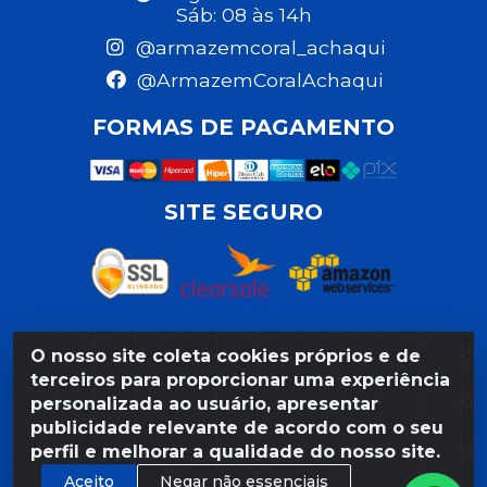
Sáb: 08 às 14h
@armazemcoral_achaqui
@ArmazemCoralAchaqui
FORMAS DE PAGAMENTO
SITE SEGURO
O nosso site coleta cookies próprios e de
Razão Social: Armazém Coral LTDA - Rua da Praia,
terceiros para proporcionar uma experiência
103 - São José - Recife/PE - CEP 50020-550 -
personalizada ao usuário, apresentar
CNPJ 11.623.188/0027-80
publicidade relevante de acordo com o seu
perfil e melhorar a qualidade do nosso site.
Aceito
Negar não essenciais