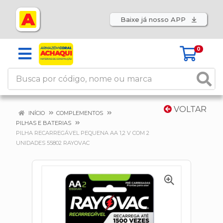
Baixe já nosso APP
0
VOLTAR
INÍCIO
COMPLEMENTOS
PILHAS E BATERIAS
PILHA RECARREGÁVEL PEQUENA AA 1,2 V COM 2
UNIDADES 55802 RAYOVAC