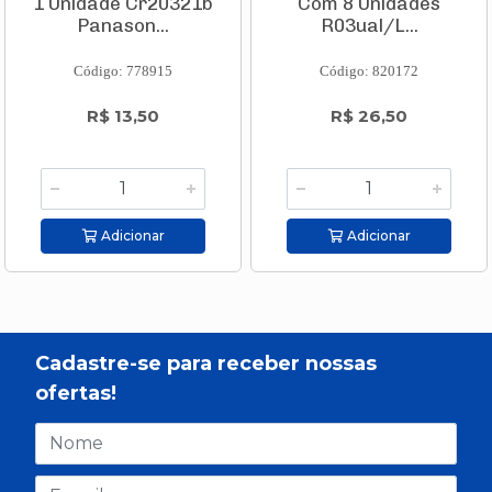
1 Unidade Cr20321b
Com 8 Unidades
Panason...
R03ual/L...
Código: 778915
Código: 820172
R$ 13,50
R$ 26,50
Adicionar
Adicionar
Cadastre-se para receber nossas
ofertas!