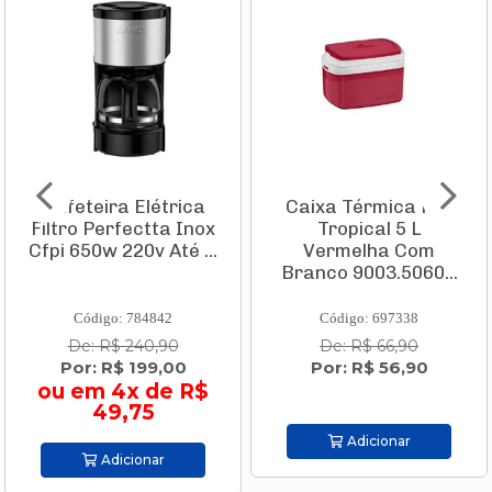
Caixa Térmica Pvc
Conjunto Mesa
Tropical 5 L
Firenze 1,20 X 0,80m
Vermelha Com
Com Tampo de Vidro
Branco 9003.5060...
+ 4 Ca...
Código: 697338
Código: 814423
De: R$ 66,90
De: R$ 2.219,00
Por: R$ 56,90
Por: R$ 2.019,00
ou em 10x de R$
201,90
Adicionar
Adicionar