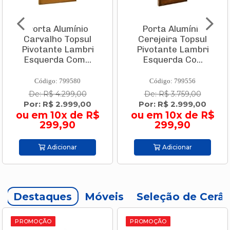
Porta Alumínio
Caixa Térmica Pvc
Cerejeira Topsul
Tropical 32 L
Pivotante Lambri
Vermelha Com
Esquerda Co...
Branco 9003.505...
Código: 799556
Código: 693952
De: R$ 3.759,00
De: R$ 144,90
Por: R$ 2.999,00
Por: R$ 109,90
ou em 10x de R$
ou em 2x de R$
299,90
54,95
Adicionar
Adicionar
Destaques
Móveis
Seleção de Cerâ
PROMOÇÃO
PROMOÇÃO