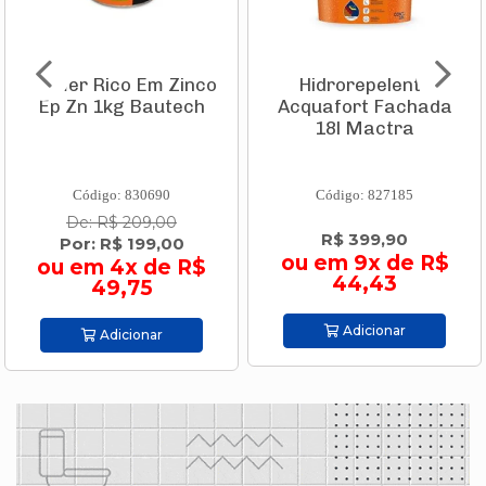
Primer Rico Em Zinco
Hidrorepelente
Ep Zn 1kg Bautech
Acquafort Fachada
18l Mactra
Código: 830690
Código: 827185
De: R$ 209,00
R$ 399,90
Por: R$ 199,00
ou em 9x de R$
ou em 4x de R$
44,43
49,75
Adicionar
Adicionar