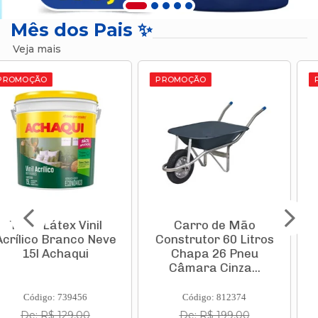
Mês dos Pais ✨
Veja mais
PROMOÇÃO
PROMOÇÃO
Carro de Mão
Aspirador de Pó
Construtor 60 Litros
Vertical Vcl 1 Stick
Chapa 26 Pneu
1000w 220v
Câmara Cinza...
11982210 Ka...
Código: 812374
Código: 835935
De: R$ 199,00
De: R$ 231,10