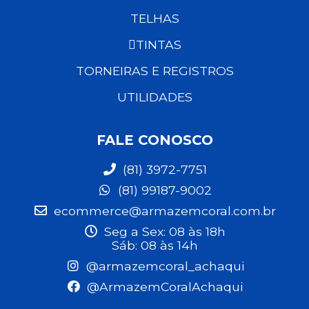
TELHAS
TINTAS
TORNEIRAS E REGISTROS
UTILIDADES
FALE CONOSCO
(81) 3972-7751
(81) 99187-9002
ecommerce@armazemcoral.com.br
Seg a Sex: 08 às 18h
Sáb: 08 às 14h
@armazemcoral_achaqui
@ArmazemCoralAchaqui