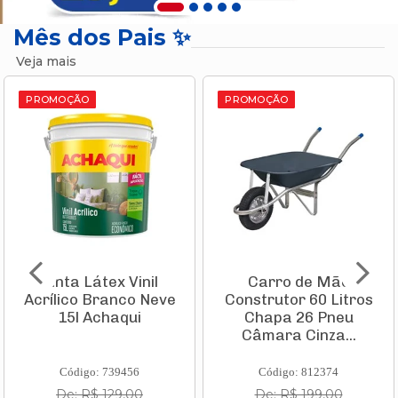
Mês dos Pais ✨
Veja mais
PROMOÇÃO
PROMOÇÃO
Tinta Látex Vinil
Carro de Mão
Acrílico Branco Neve
Construtor 60 Litros
15l Achaqui
Chapa 26 Pneu
Câmara Cinza...
Código: 739456
Código: 812374
De: R$ 129,00
De: R$ 199,00