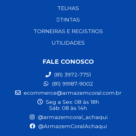
TELHAS
TINTAS
TORNEIRAS E REGISTROS
UTILIDADES
FALE CONOSCO
(81) 3972-7751
(81) 99187-9002
ecommerce@armazemcoral.com.br
Seg a Sex: 08 às 18h
Sáb: 08 às 14h
@armazemcoral_achaqui
@ArmazemCoralAchaqui