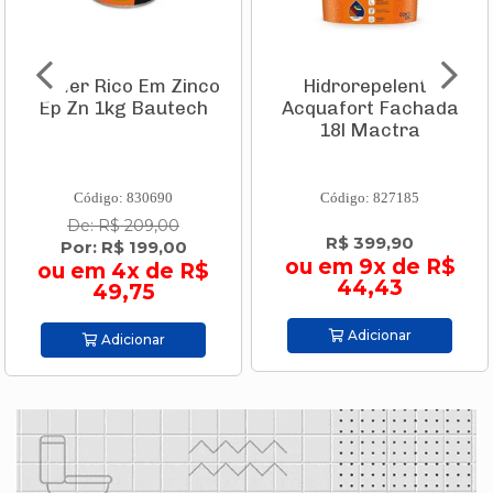
Primer Rico Em Zinco
Hidrorepelente
Ep Zn 1kg Bautech
Acquafort Fachada
18l Mactra
Código: 830690
Código: 827185
De: R$ 209,00
R$ 399,90
Por: R$ 199,00
ou em 9x de R$
ou em 4x de R$
44,43
49,75
Adicionar
Adicionar