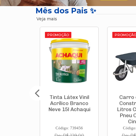
Mês dos Pais ✨
Veja mais
O
PROMOÇÃO
PROMOÇÃ
 Corrida
Tinta Látex Vinil
Carro
aqui 20kg
Acrílico Branco
Constr
Neve 15l Achaqui
Litros 
Pneu 
Cin
: 835927
Código: 739456
Código
$ 65,90
De: R$ 129,00
De: R$