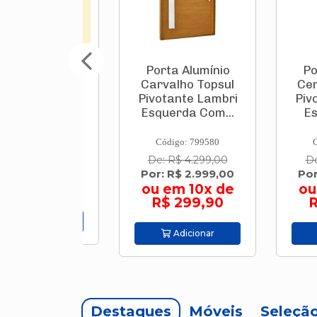
âmica
Porta Alumínio
Porta 
nte Bold
Carvalho Topsul
Cerejei
 Cm "A"
Pivotante Lambri
Pivotan
lle Beige
Esquerda Com...
Esquer
 Br...
: 830712
Código: 799580
Código
De: R$ 4.299,00
De: R$ 
7,90/m²
Por: R$ 2.999,00
Por: R$
ou em 10x de
ou em
R$ 299,90
R$ 2
icionar
Adicionar
Adi
Destaques
Móveis
Seleçã