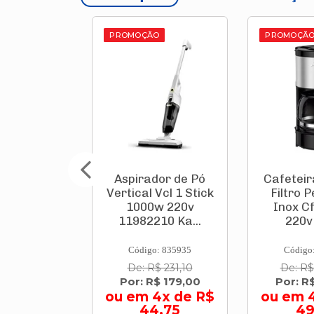
O
PROMOÇÃO
PROMOÇÃ
dor de Pó
Cafeteira Elétrica
Caixa Té
Vcl 1 Stick
Filtro Perfectta
Tropi
w 220v
Inox Cfpi 650w
Verme
10 Ka...
220v Até ...
Br
9003.
: 835935
Código: 784842
Código
$ 231,10
De: R$ 240,90
De: R
$ 179,00
Por: R$ 199,00
Por: R
4x de R$
ou em 4x de R$
4,75
49,75