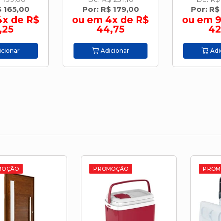
$ 165,00
Por: R$ 179,00
Por: R$
4x de R$
ou em 4x de R$
ou em 9
,25
44,75
42
cionar
Adicionar
Adi
O
PROMOÇÃO
PROMOÇÃO