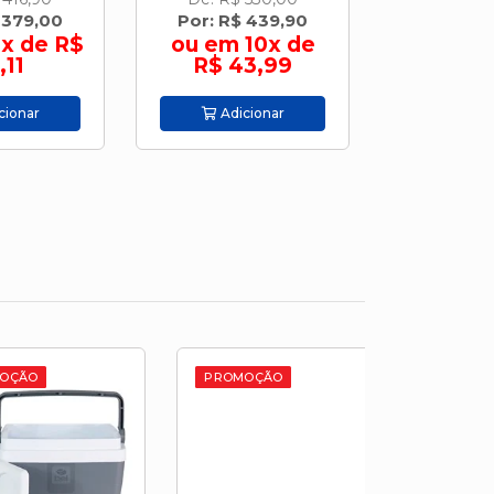
 379,00
Por: R$ 439,90
Por: R$
x de R$
ou em 10x de
ou em 
,11
R$ 43,99
R$ 6
cionar
Adicionar
Adic
PROMOÇÃO
PROMOÇÃO