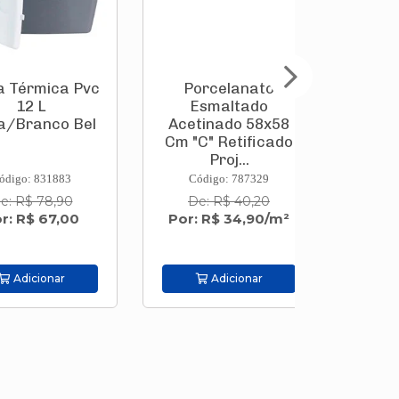
rmica Pvc
Porcelanato
Caixa Tér
 L
Esmaltado
19 L Azu
anco Bel
Acetinado 58x58
Be
Cm "C" Retificado
Proj...
 831883
Código: 787329
Código:
 78,90
De: R$ 40,20
De: R$
$ 67,00
Por: R$ 34,90/m²
Por: R$
cionar
Adicionar
Adic