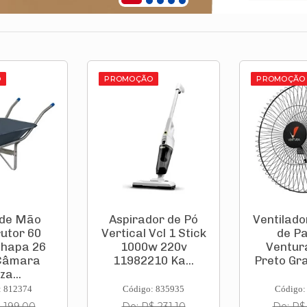
O
PROMOÇÃO
PROMOÇÃO
 de Mão
Aspirador de Pó
Ventilado
utor 60
Vertical Vcl 1 Stick
de P
Chapa 26
1000w 220v
Ventur
Câmara
11982210 Ka...
Preto Gra
za...
: 812374
Código: 835935
Código:
 199,00
De: R$ 231,10
De: R$