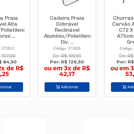
a Praia
Cadeira Praia
Churras
el Alta
Dobrável
Carvão 
Polietileno
Reclinável
C72 X
ores ...
Alumínio/Polietileno
A75cm
Div. ...
Gre
: 371912
Código: 371920
Código:
 107,00
De: R$ 159,90
De: R$
$ 84,50
Por: R$ 126,50
Por: R$
2x de R$
ou em 3x de R$
ou em 3
,25
42,17
53
cionar
Adicionar
Adi