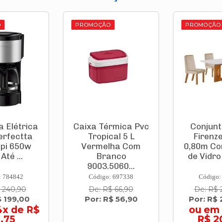
O
PROMOÇÃO
rmica Pvc
Conjunto Mesa
Luminá
cal 5 L
Firenze 1,20 X
Sobrep
lha Com
0,80m Com Tampo
120cm 3
anco
de Vidro + 4 Ca...
240v 
5060...
650
: 697338
Código: 814423
Código:
$ 66,90
De: R$ 2.219,00
R$ 2
$ 56,90
Por: R$ 2.019,00
ou em 10x de
R$ 201,90