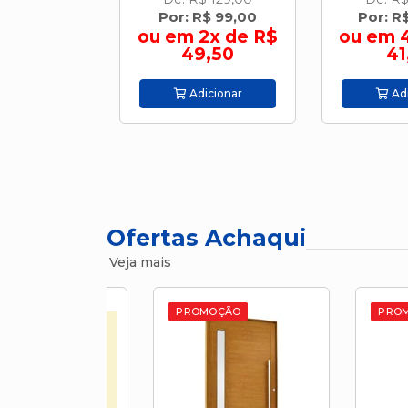
R$ 59,90
Por: R$ 99,00
Por: R
ou em 2x de R$
ou em 
49,50
41
icionar
Adicionar
Adi
Ofertas Achaqui
Veja mais
PROMOÇÃO
PROMOÇÃ