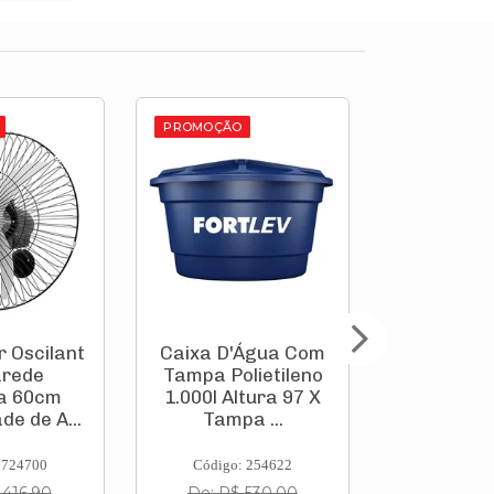
PROMOÇÃO
PROMOÇÃO
r Oscilante
Caixa D'Água Com
Conjuga
arede
Tampa Polietileno
Box So
a 60cm
1.000l Altura 97 X
Springs
de de A...
Tampa ...
Prola
88x188
 724700
Código: 254622
Código:
 416,90
De: R$ 530,00
De: R$ 