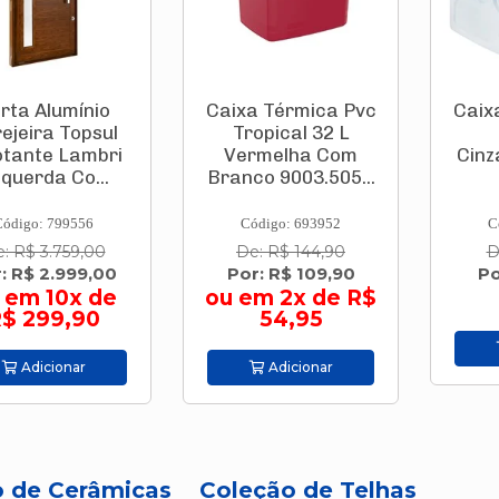
Alumínio
Caixa Térmica Pvc
Caixa Té
ra Topsul
Tropical 32 L
12
te Lambri
Vermelha Com
Cinza/Br
da Co...
Branco 9003.505...
: 799556
Código: 693952
Código:
3.759,00
De: R$ 144,90
De: R$
 2.999,00
Por: R$ 109,90
Por: R
 10x de
ou em 2x de R$
99,90
54,95
Adi
cionar
Adicionar
o de Cerâmicas
Coleção de Telhas