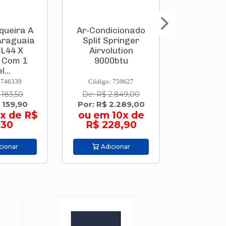
queira A
Ar-Condicionado
Parafusa
Araguaia
Split Springer
Bate
 L44 X
Airvolution
(Integ
 Com 1
9000btu
3,6v Go
l...
Pontas 
 746339
Código: 759627
Código:
 183,50
De: R$ 2.849,00
De: R$ 
 159,90
Por: R$ 2.289,00
Por: R$
x de R$
ou em 10x de
ou em 9
,30
R$ 228,90
44,
cionar
Adicionar
Adic