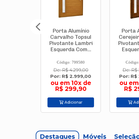
Alumínio
Porta Alumínio
Caixa Té
ho Topsul
Cerejeira Topsul
Tropic
te Lambri
Pivotante Lambri
Verme
da Com...
Esquerda Co...
Branco 9
: 799580
Código: 799556
Código
 4.299,00
De: R$ 3.759,00
De: R$
 2.999,00
Por: R$ 2.999,00
Por: R
 10x de
ou em 10x de
ou em 
299,90
R$ 299,90
54
icionar
Adicionar
Adi
Destaques
Móveis
Seleçã