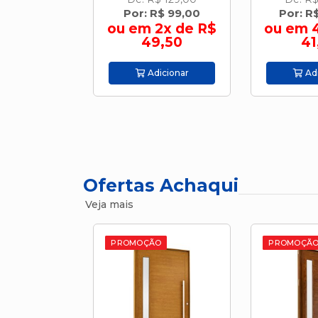
R$ 99,00
Por: R$ 165,00
Por: R
2x de R$
ou em 4x de R$
ou em 
9,50
41,25
44
icionar
Adicionar
Adi
Ofertas Achaqui
Veja mais
O
PROMOÇÃO
PROMOÇÃ