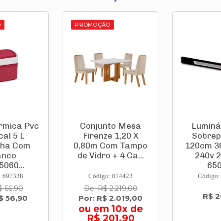
O
PROMOÇÃO
to Mesa
Luminária Led
Carro 
e 1,20 X
Sobrepor Slim
Constr
om Tampo
120cm 36w 100 A
Litros 
 + 4 Ca...
240v 2500lm
Pneu 
6500...
Cinz
: 814423
Código: 773247
Código:
2.219,00
De: R$
R$ 26,90
 2.019,00
Por: R$
 10x de
ou em 4
01,90
41