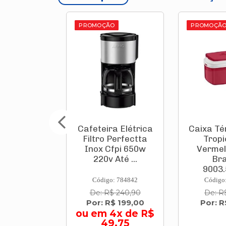
O
PROMOÇÃO
PROMOÇÃ
a Elétrica
Caixa Térmica Pvc
Conjun
Perfectta
Tropical 5 L
Firenz
fpi 650w
Vermelha Com
0,80m C
Até ...
Branco
de Vidro
9003.5060...
: 784842
Código: 697338
Código
$ 240,90
De: R$ 66,90
De: R$ 
$ 199,00
Por: R$ 56,90
Por: R$
4x de R$
ou em
9,75
R$ 2