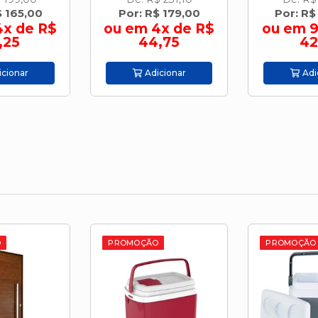
$ 179,00
Por: R$ 379,00
Por: R$
4x de R$
ou em 9x de R$
ou em 
,75
42,11
R$ 4
cionar
Adicionar
Adi
O
PROMOÇÃO
PROMOÇÃO