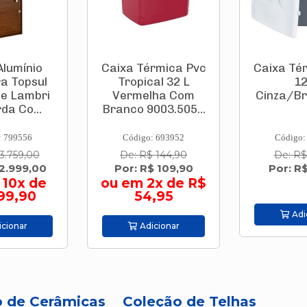
rmica Pvc
Caixa Térmica Pvc
Porce
al 32 L
12 L
Esma
lha Com
Cinza/Branco Bel
Acetina
003.505...
Cm "C" R
Pro
: 693952
Código: 831883
Código:
 144,90
De: R$ 78,90
De: R$
$ 109,90
Por: R$ 67,00
Por: R$ 
2x de R$
,95
Adicionar
Adi
cionar
o de Cerâmicas
Coleção de Telhas