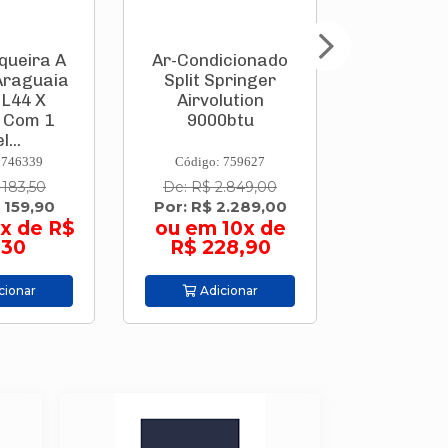
queira A
Ar-Condicionado
Parafusa
Araguaia
Split Springer
Bate
 L44 X
Airvolution
(Integ
 Com 1
9000btu
3,6v Go
l...
Pontas 
 746339
Código: 759627
Código:
 183,50
De: R$ 2.849,00
De: R$ 
 159,90
Por: R$ 2.289,00
Por: R$
x de R$
ou em 10x de
ou em 9
,30
R$ 228,90
44,
cionar
Adicionar
Adic