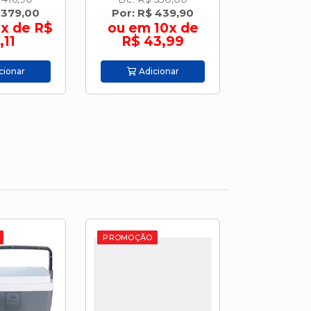
 439,90
Por: R$ 618,00
Por: R$
10x de
ou em 10x de
ou em 
3,99
R$ 61,80
R$ 7
cionar
Adicionar
Adic
PROMOÇÃO
PROMOÇÃO