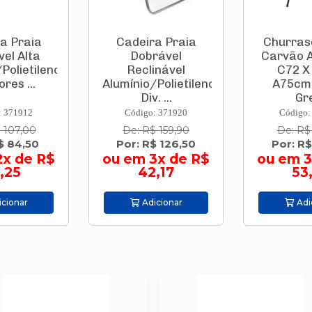
a Praia
Cadeira Praia
Churras
el Alta
Dobrável
Carvão 
Polietileno
Reclinável
C72 X
ores ...
Alumínio/Polietileno
A75cm
Div. ...
Gre
: 371912
Código: 371920
Código:
 107,00
De: R$ 159,90
De: R$
$ 84,50
Por: R$ 126,50
Por: R$
2x de R$
ou em 3x de R$
ou em 3
,25
42,17
53
cionar
Adicionar
Adi