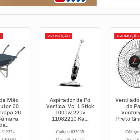
O
PROMOÇÃO
PROMOÇÃO
or de Pó
Ventilador Oscilante
Caixa D'
Vcl 1 Stick
de Parede
Tampa Po
w 220v
Ventura 60cm
1.000l Al
10 Ka...
Preto Grade de A...
Tamp
: 835935
Código: 724700
Código:
 231,10
De: R$ 416,90
De: R$