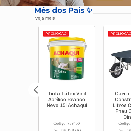
Mês dos Pais ✨
Veja mais
O
PROMOÇÃO
PROMOÇÃ
átex Vinil
Carro de Mão
Aspirad
co Branco
Construtor 60
Vertical 
l Achaqui
Litros Chapa 26
1000
Pneu Câmara
119822
Cinza...
: 739456
Código: 812374
Código
$ 129,00
De: R$ 199,00
De: R$