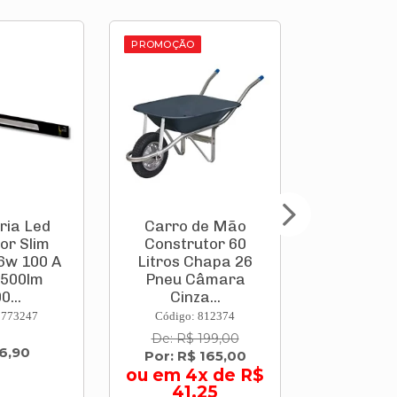
PROMOÇÃO
PROMOÇÃO
de Mão
Ventilador
Tel
utor 60
Oscilante de Mesa
Fibroc
Chapa 26
Turbo 40cm Preto
Fibrot
Câmara
Nvp-40-8p-B Mo...
2,44x
a...
Bras
 812374
Código: 828360
Código:
 199,00
De: R$ 299,00
De: R$
 165,00
Por: R$ 258,00
Por: R$
x de R$
ou em 6x de R$
,25
43,00