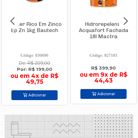
Primer Rico Em Zinco
Hidrorepelente
Ep Zn 1kg Bautech
Acquafort Fachada
18l Mactra
Código: 830690
Código: 827185
De: R$ 209,00
R$ 399,90
Por: R$ 199,00
ou em 9x de R$
ou em 4x de R$
44,43
49,75
Adicionar
Adicionar