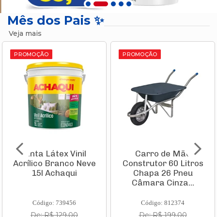
Mês dos Pais ✨
Veja mais
PROMOÇÃO
PROMOÇÃO
Tinta Látex Vinil
Carro de Mão
Acrílico Branco Neve
Construtor 60 Litros
15l Achaqui
Chapa 26 Pneu
Câmara Cinza...
Código: 739456
Código: 812374
De: R$ 129,00
De: R$ 199,00