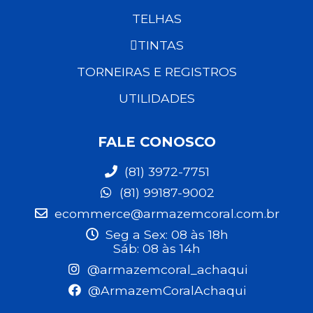
TELHAS
TINTAS
TORNEIRAS E REGISTROS
UTILIDADES
FALE CONOSCO
(81) 3972-7751
(81) 99187-9002
ecommerce@armazemcoral.com.br
Seg a Sex: 08 às 18h
Sáb: 08 às 14h
@armazemcoral_achaqui
@ArmazemCoralAchaqui