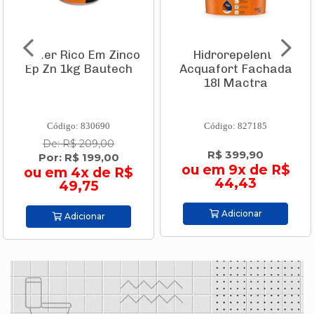
Primer Rico Em Zinco
Hidrorepelente
Ep Zn 1kg Bautech
Acquafort Fachada
18l Mactra
Código: 830690
Código: 827185
De: R$ 209,00
R$ 399,90
Por: R$ 199,00
ou em 9x de R$
ou em 4x de R$
44,43
49,75
Adicionar
Adicionar