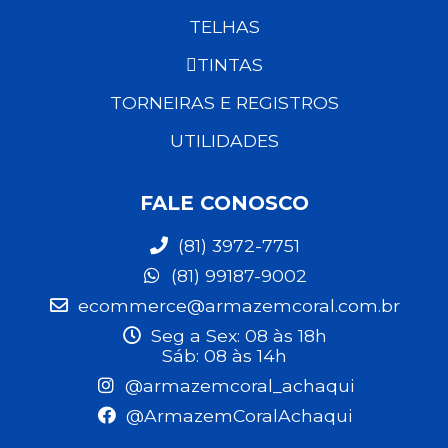
TELHAS
TINTAS
TORNEIRAS E REGISTROS
UTILIDADES
FALE CONOSCO
(81) 3972-7751
(81) 99187-9002
ecommerce@armazemcoral.com.br
Seg a Sex: 08 às 18h
Sáb: 08 às 14h
@armazemcoral_achaqui
@ArmazemCoralAchaqui