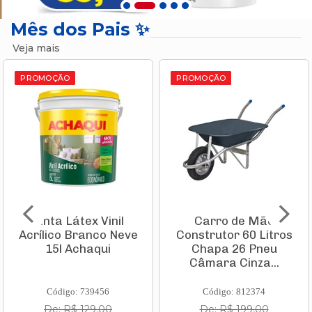
Mês dos Pais ✨
Veja mais
PROMOÇÃO
PROMOÇÃO
Tinta Látex Vinil
Carro de Mão
Acrílico Branco Neve
Construtor 60 Litros
15l Achaqui
Chapa 26 Pneu
Câmara Cinza...
Código: 739456
Código: 812374
De: R$ 129,00
De: R$ 199,00