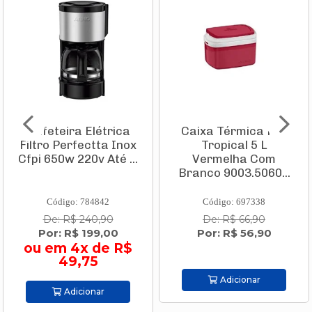
Caixa Térmica Pvc
Conjunto Mesa
Tropical 5 L
Firenze 1,20 X 0,80m
Vermelha Com
Com Tampo de Vidro
Branco 9003.5060...
+ 4 Ca...
Código: 697338
Código: 814423
De: R$ 66,90
De: R$ 2.219,00
Por: R$ 56,90
Por: R$ 2.019,00
ou em 10x de R$
201,90
Adicionar
Adicionar