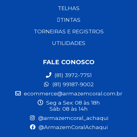
TELHAS
TINTAS
TORNEIRAS E REGISTROS
UTILIDADES
FALE CONOSCO
(81) 3972-7751
(81) 99187-9002
ecommerce@armazemcoral.com.br
Seg a Sex: 08 às 18h
Sáb: 08 às 14h
@armazemcoral_achaqui
@ArmazemCoralAchaqui