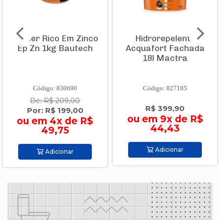
Primer Rico Em Zinco
Hidrorepelente
Ep Zn 1kg Bautech
Acquafort Fachada
18l Mactra
Código: 830690
Código: 827185
De: R$ 209,00
R$ 399,90
Por: R$ 199,00
ou em 9x de R$
ou em 4x de R$
44,43
49,75
Adicionar
Adicionar