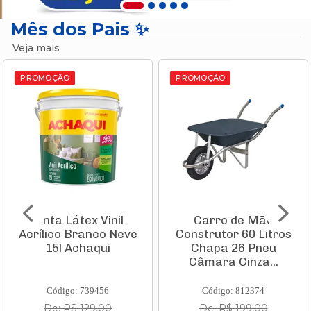
Mês dos Pais ✨
Veja mais
PROMOÇÃO
PROMOÇÃO
Carro de Mão
Aspirador de Pó
Construtor 60 Litros
Vertical Vcl 1 Stick
Chapa 26 Pneu
1000w 220v
Câmara Cinza...
11982210 Ka...
Código: 812374
Código: 835935
De: R$ 199,00
De: R$ 231,10