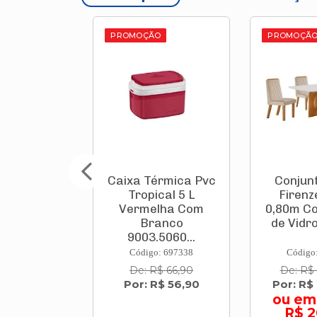
PROMOÇÃO
PROMOÇÃO
ca
Caixa Térmica Pvc
Conjunto Mesa
a
Tropical 5 L
Firenze 1,20 X
w
Vermelha Com
0,80m Com Tam
Branco
de Vidro + 4 Ca..
9003.5060...
Código: 697338
Código: 814423
De: R$ 66,90
De: R$ 2.219,00
Por: R$ 56,90
Por: R$ 2.019,0
R$
ou em 10x d
R$ 201,90