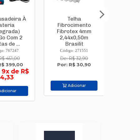
adeira À
Telha
Cadeira
eria
Fibrocimento
Dobráve
grada)
Fibrotex 4mm
Alumínio/P
o Com 2
2,44x0,50m
Div. Co
 de ...
Brasilit
 767247
Código: 271551
Código:
 451,00
De: R$ 32,90
De: R$ 
 399,00
Por: R$ 30,90
Por: R$
x de R$
ou em 2
,33
42,
Adicionar
cionar
Adic