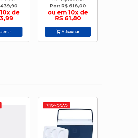
 618,00
Por: R$ 745,90
Por: R$
10x de
ou em 10x de
ou em 
1,80
R$ 74,59
R$ 8
cionar
Adicionar
Adic
PROMOÇÃO
PROMOÇÃO