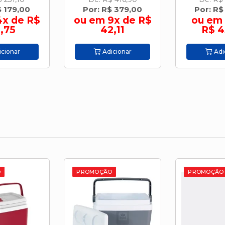
$ 379,00
Por: R$ 439,90
Por: R$
9x de R$
ou em 10x de
ou em 
,11
R$ 43,99
R$ 6
cionar
Adicionar
Adi
O
PROMOÇÃO
PROMOÇÃO