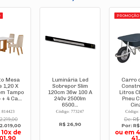
PROMOÇÃO
Luminária Led
Carro de Mão
Sobrepor Slim
Construtor 60
po
120cm 36w 100 A
Litros Chapa 26
.
240v 2500lm
Pneu Câmara
6500...
Cinza...
Código: 773247
Código: 812374
De: R$ 199,00
R$ 26,90
0
Por: R$ 165,00
e
ou em 4x de R
41,25