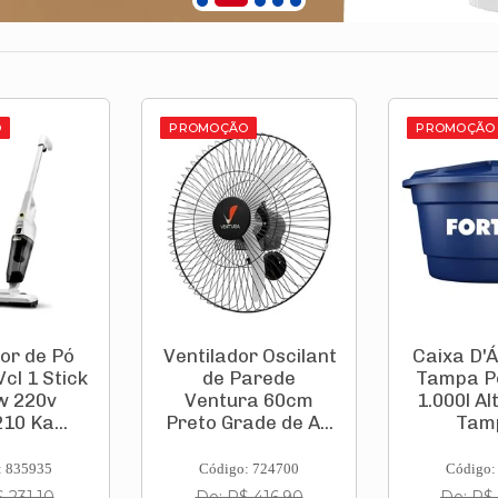
O
PROMOÇÃO
PROMOÇÃO
or Oscilante
Caixa D'Água Com
Conjuga
arede
Tampa Polietileno
Box So
ra 60cm
1.000l Altura 97 X
Spring
de de A...
Tampa ...
Prol
88x18
: 724700
Código: 254622
Código:
 416,90
De: R$ 530,00
De: R$