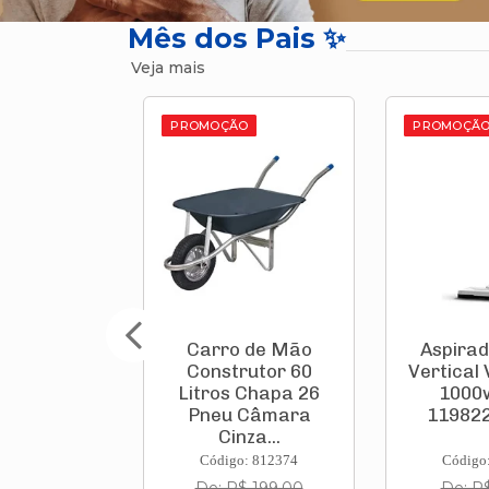
Mês dos Pais ✨
Veja mais
O
PROMOÇÃO
PROMOÇÃ
 de Mão
Aspirador de Pó
Ventilad
rutor 60
Vertical Vcl 1 Stick
de P
 Chapa 26
1000w 220v
Ventu
 Câmara
11982210 Ka...
Preto Gra
za...
: 812374
Código: 835935
Código
$ 199,00
De: R$ 231,10
De: R$