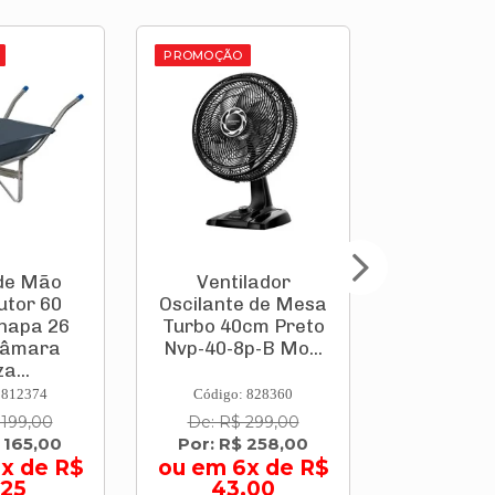
PROMOÇÃO
PROMOÇÃO
Ventilador
Telha
Oscilante de Mesa
Fibrocimento
Turbo 40cm Preto
Fibrotex 4mm
Nvp-40-8p-B Mo...
2,44x0,50m
Brasilit
Código: 828360
Código: 271551
De: R$ 299,00
De: R$ 32,90
Por: R$ 258,00
Por: R$ 30,90
$
ou em 6x de R$
43,00