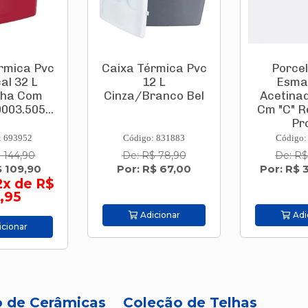
rmica Pvc
Porcelanato
Caixa Té
2 L
Esmaltado
19 L Azu
ranco Bel
Acetinado 58x58
B
Cm "C" Retificado
Proj...
: 831883
Código: 787329
Código:
$ 78,90
De: R$ 40,20
De: R$
$ 67,00
Por: R$ 34,90/m²
Por: R
cionar
Adicionar
Adi
o de Cerâmicas
Coleção de Telhas