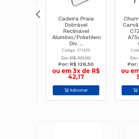
ra Praia
Cadeira Praia
Churras
vel Alta
Dobrável
Carvão 
/Polietileno
Reclinável
C72 X
ores ...
Alumínio/Polietileno
A75cm
Div. ...
Gre
: 371912
Código: 371920
Código
$ 107,00
De: R$ 159,90
De: R$
R$ 84,50
Por: R$ 126,50
Por: R
2x de R$
ou em 3x de R$
ou em 
2,25
42,17
53
icionar
Adicionar
Adi