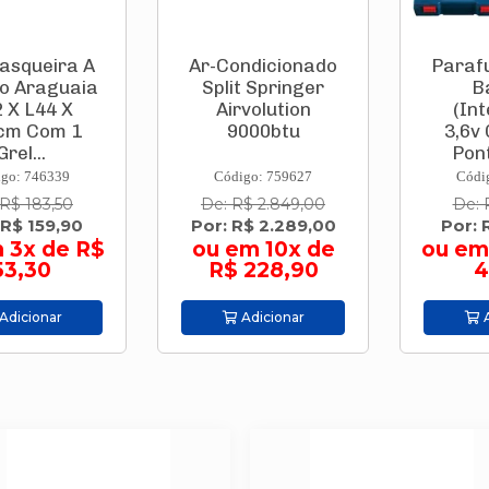
queira A
Ar-Condicionado
Parafus
Araguaia
Split Springer
Bat
 L44 X
Airvolution
(Inte
 Com 1
9000btu
3,6v G
l...
Pontas
: 746339
Código: 759627
Código:
 183,50
De: R$ 2.849,00
De: R$
$ 159,90
Por: R$ 2.289,00
Por: R$
3x de R$
ou em 10x de
ou em 9
,30
R$ 228,90
44
cionar
Adicionar
Adi