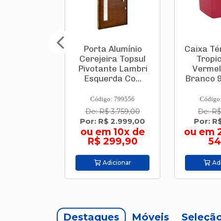
Alumínio
Caixa Térmica Pvc
Caixa Té
ra Topsul
Tropical 32 L
1
te Lambri
Vermelha Com
Cinza/B
da Co...
Branco 9003.505...
: 799556
Código: 693952
Código
 3.759,00
De: R$ 144,90
De: R
 2.999,00
Por: R$ 109,90
Por: R
 10x de
ou em 2x de R$
299,90
54,95
Adi
icionar
Adicionar
Destaques
Móveis
Seleçã