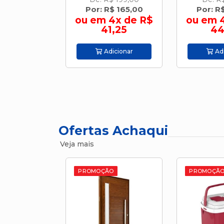
$ 165,00
Por: R$ 179,00
Por: R
4x de R$
ou em 4x de R$
ou em 
1,25
44,75
42
icionar
Adicionar
Adi
Ofertas Achaqui
Veja mais
O
PROMOÇÃO
PROMOÇÃ