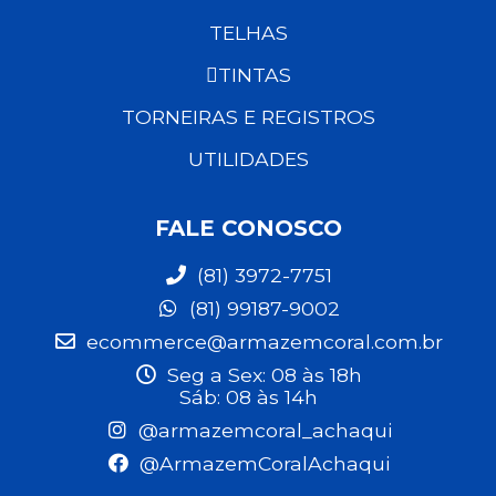
TELHAS
TINTAS
TORNEIRAS E REGISTROS
UTILIDADES
FALE CONOSCO
(81) 3972-7751
(81) 99187-9002
ecommerce@armazemcoral.com.br
Seg a Sex: 08 às 18h
Sáb: 08 às 14h
@armazemcoral_achaqui
@ArmazemCoralAchaqui