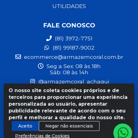
UTILIDADES
FALE CONOSCO
(81) 3972-7751
(81) 99187-9002
ecommerce@armazemcoral.com.br
Seg a Sex: 08 às 18h
Sáb: 08 às 14h
@armazemcoral_achaqui
@ArmazemCoralAchaqui
O nosso site coleta cookies próprios e de
terceiros para proporcionar uma experiência
FORMAS DE PAGAMENTO
personalizada ao usuário, apresentar
publicidade relevante de acordo com o seu
perfil e melhorar a qualidade do nosso site.
Aceito
Negar não essenciais
SITE SEGURO
Preferências de Cookies