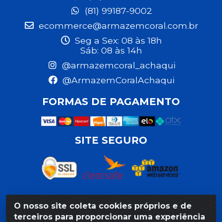
(81) 99187-9002
ecommerce@armazemcoral.com.br
Seg a Sex: 08 às 18h
Sáb: 08 às 14h
@armazemcoral_achaqui
@ArmazemCoralAchaqui
FORMAS DE PAGAMENTO
SITE SEGURO
O nosso site coleta cookies próprios e de
Razão Social: Armazém Coral LTDA - Rua da Praia,
terceiros para proporcionar uma experiência