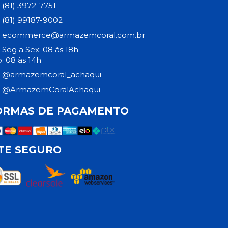
(81) 3972-7751
(81) 99187-9002
ecommerce@armazemcoral.com.br
Seg a Sex: 08 às 18h
: 08 às 14h
@armazemcoral_achaqui
@ArmazemCoralAchaqui
ORMAS DE PAGAMENTO
ITE SEGURO