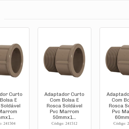
dor Curto
Adaptador Curto
Adaptado
Bolsa E
Com Bolsa E
Com Bo
Soldável
Rosca Soldável
Rosca S
Marrom
Pvc Marrom
Pvc M
mx1...
50mmx1...
60mmx
o: 241504
Código: 241512
Código: 