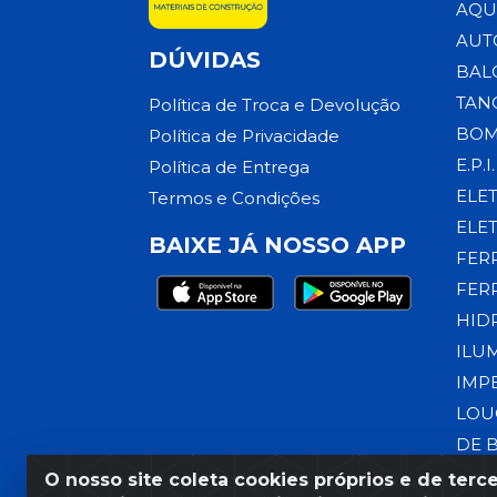
AQU
AUT
DÚVIDAS
BAL
TAN
Política de Troca e Devolução
BOM
Política de Privacidade
E.P.I.
Política de Entrega
ELE
Termos e Condições
ELE
BAIXE JÁ NOSSO APP
FER
FER
HID
ILU
IMP
LOU
DE 
O nosso site coleta cookies próprios e de terce