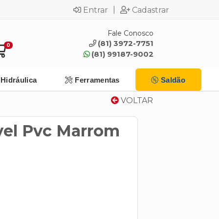
|
Entrar
Cadastrar
Fale Conosco
(81) 3972-7751
0
(81) 99187-9002
Hidráulica
Ferramentas
Saldão
VOLTAR
vel Pvc Marrom