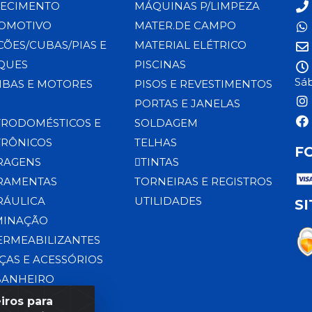
ECIMENTO
MÁQUINAS P/LIMPEZA
OMOTIVO
MATER.DE CAMPO
CÕES/CUBAS/PIAS E
MATERIAL ELÉTRICO
QUES
PISCINAS
Sáb
BAS E MOTORES
PISOS E REVESTIMENTOS
PORTAS E JANELAS
TRODOMÉSTICOS E
SOLDAGEM
TRÔNICOS
TELHAS
F
RAGENS
TINTAS
RAMENTAS
TORNEIRAS E REGISTROS
RÁULICA
UTILIDADES
S
MINAÇÃO
ERMEABILIZANTES
ÇAS E ACESSÓRIOS
BANHEIRO
iros para