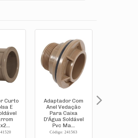
r Curto
Adaptador Com
Adaptador
lsa E
Anel Vedação
Anel Ved
oldável
Para Caixa
Para Ca
arrom
D'Água Soldável
D'Água Sol
2...
Pvc Ma...
Pvc Ma.
241520
Código: 241563
Código: 241