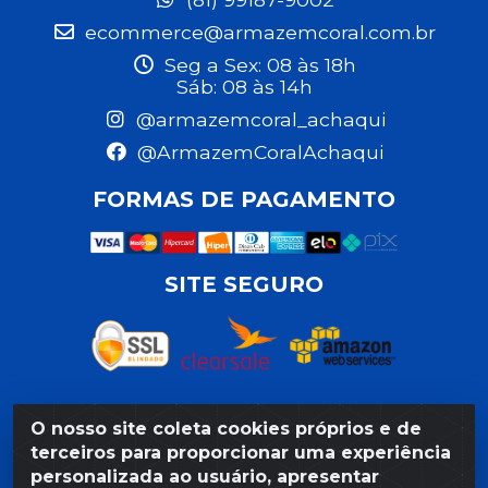
ecommerce@armazemcoral.com.br
Seg a Sex: 08 às 18h
Sáb: 08 às 14h
@armazemcoral_achaqui
@ArmazemCoralAchaqui
FORMAS DE PAGAMENTO
SITE SEGURO
O nosso site coleta cookies próprios e de
Razão Social: Armazém Coral LTDA - Rua da Praia,
terceiros para proporcionar uma experiência
103 - São José - Recife/PE - CEP 50020-550 -
personalizada ao usuário, apresentar