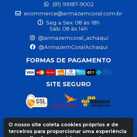
(81) 99187-9002
ecommerce@armazemcoral.com.br
Seg a Sex: 08 às 18h
Sáb: 08 às 14h
@armazemcoral_achaqui
@ArmazemCoralAchaqui
FORMAS DE PAGAMENTO
SITE SEGURO
O nosso site coleta cookies próprios e de
Razão Social: Armazém Coral LTDA - Rua da Praia,
terceiros para proporcionar uma experiência
103 - São José - Recife/PE - CEP 50020-550 -