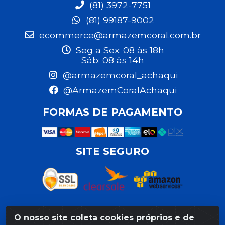
(81) 3972-7751
(81) 99187-9002
ecommerce@armazemcoral.com.br
Seg a Sex: 08 às 18h
Sáb: 08 às 14h
@armazemcoral_achaqui
@ArmazemCoralAchaqui
FORMAS DE PAGAMENTO
SITE SEGURO
O nosso site coleta cookies próprios e de
Razão Social: Armazém Coral LTDA - Rua da Praia,