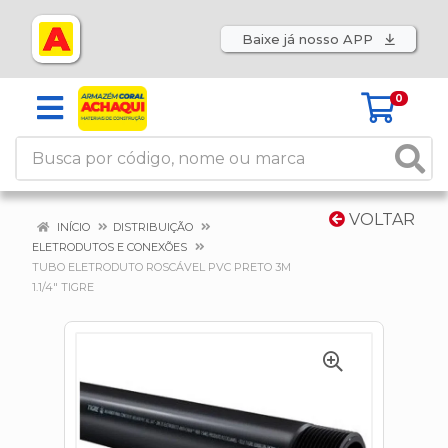
Baixe já nosso APP
0
VOLTAR
INÍCIO
DISTRIBUIÇÃO
ELETRODUTOS E CONEXÕES
TUBO ELETRODUTO ROSCÁVEL PVC PRETO 3M
1.1/4" TIGRE