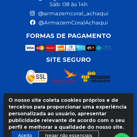
Sáb: 08 às 14h
@armazemcoral_achaqui
@ArmazemCoralAchaqui
FORMAS DE PAGAMENTO
SITE SEGURO
O nosso site coleta cookies próprios e de
Razão Social: Armazém Coral LTDA - Rua da Praia,
terceiros para proporcionar uma experiência
103 - São José - Recife/PE - CEP 50020-550 -
personalizada ao usuário, apresentar
CNPJ 11.623.188/0027-80
publicidade relevante de acordo com o seu
perfil e melhorar a qualidade do nosso site.
Aceito
Negar não essenciais