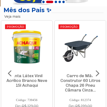
Mês dos Pais ✨
Veja mais
PROMOÇÃO
PROMOÇÃO
Tinta Látex Vinil
Carro de Mão
Acrílico Branco Neve
Construtor 60 Litros
15l Achaqui
Chapa 26 Pneu
Câmara Cinza...
Código: 739456
Código: 812374
De: R$ 129,00
De: R$ 199,00