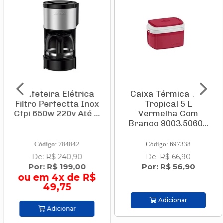
Cafeteira Elétrica
Caixa Térmica Pvc
Filtro Perfectta Inox
Tropical 5 L
Cfpi 650w 220v Até ...
Vermelha Com
Branco 9003.5060...
Código: 784842
Código: 697338
De: R$ 240,90
De: R$ 66,90
Por: R$ 199,00
Por: R$ 56,90
ou em 4x de R$
49,75
Adicionar
Adicionar