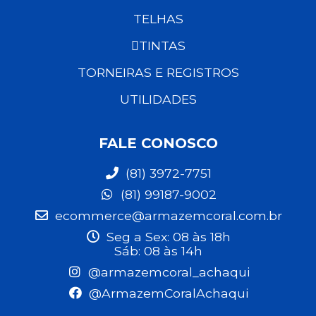
TELHAS
TINTAS
TORNEIRAS E REGISTROS
UTILIDADES
FALE CONOSCO
(81) 3972-7751
(81) 99187-9002
ecommerce@armazemcoral.com.br
Seg a Sex: 08 às 18h
Sáb: 08 às 14h
@armazemcoral_achaqui
@ArmazemCoralAchaqui