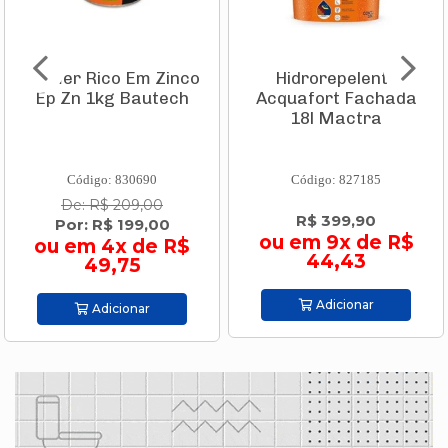
Primer Rico Em Zinco
Hidrorepelente
Ep Zn 1kg Bautech
Acquafort Fachada
18l Mactra
Código: 830690
Código: 827185
De: R$ 209,00
R$ 399,90
Por: R$ 199,00
ou em 9x de R$
ou em 4x de R$
44,43
49,75
Adicionar
Adicionar