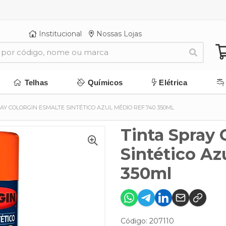
Institucional
Nossas Lojas
Telhas
Químicos
Elétrica
AY COLORGIN ESMALTE SINTÉTICO AZUL MÉDIO REF.740 350ML
Tinta Spray 
Sintético Az
350ml
Código: 207110