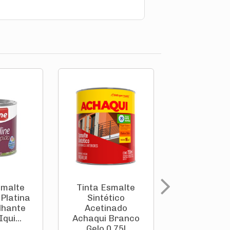
smalte
Tinta Esmalte
Tinta Esm
 Platina
Sintético
Sintéti
ilhante
Acetinado
Acetina
Iqui...
Achaqui Branco
Achaqui B
Gelo 0,75l
Neve 0,75l