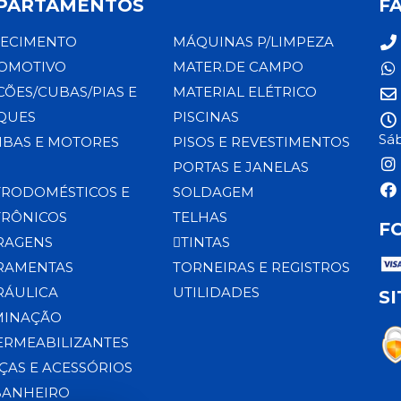
PARTAMENTOS
F
ECIMENTO
MÁQUINAS P/LIMPEZA
OMOTIVO
MATER.DE CAMPO
CÕES/CUBAS/PIAS E
MATERIAL ELÉTRICO
QUES
PISCINAS
Sáb
BAS E MOTORES
PISOS E REVESTIMENTOS
PORTAS E JANELAS
TRODOMÉSTICOS E
SOLDAGEM
TRÔNICOS
TELHAS
F
RAGENS
TINTAS
RAMENTAS
TORNEIRAS E REGISTROS
RÁULICA
UTILIDADES
S
MINAÇÃO
ERMEABILIZANTES
ÇAS E ACESSÓRIOS
BANHEIRO