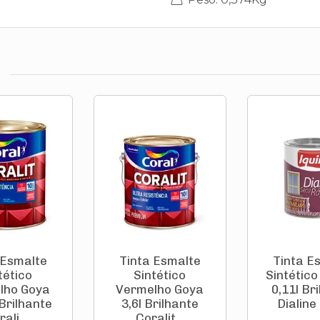
 Esmalte
Tinta Esmalte
Tinta E
tético
Sintético
Sintético
lho Goya
Vermelho Goya
0,11l Br
Brilhante
3,6l Brilhante
Dialine 
ali...
Coralit...