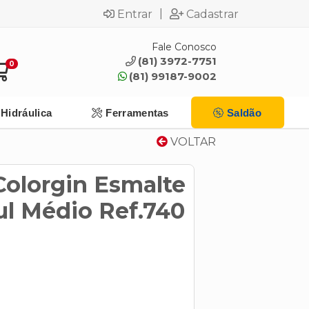
|
Entrar
Cadastrar
Fale Conosco
(81) 3972-7751
0
(81) 99187-9002
Hidráulica
Ferramentas
Saldão
VOLTAR
Colorgin Esmalte
ul Médio Ref.740