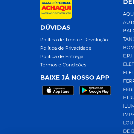
DE
AQU
AUT
DÚVIDAS
BAL
TAN
Política de Troca e Devolução
BOM
Política de Privacidade
E.P.I.
Política de Entrega
ELE
Termos e Condições
ELE
BAIXE JÁ NOSSO APP
FER
FER
HID
ILU
IMP
LOU
DE 