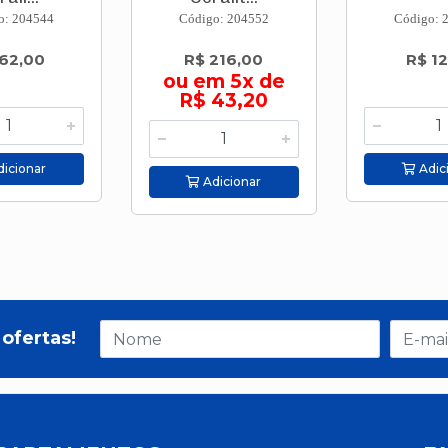
o: 204544
Código: 204552
Código: 
62,00
R$ 216,00
R$ 12
ou em 5x de
R$ 43,20
icionar
Adic
Adicionar
ofertas!