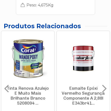
Peso: 4,675Kg
Produtos Relacionados
Tinta Renova Azulejo
Esmalte Epóxi
E Muito Mais
Vermelho Segurança
Brilhante Branco
Componente A 2,88l
5208094 ...
E343br41...