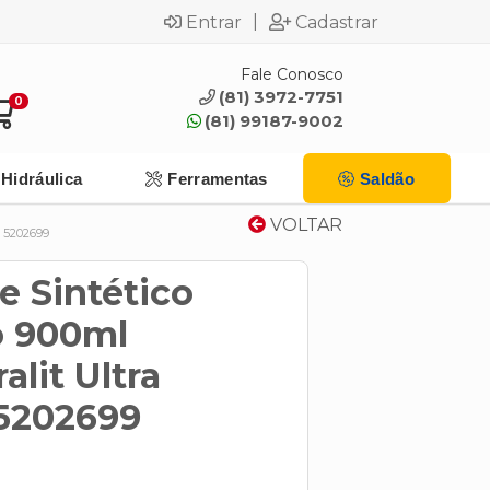
|
Entrar
Cadastrar
Fale Conosco
(81) 3972-7751
0
(81) 99187-9002
Hidráulica
Ferramentas
Saldão
VOLTAR
5202699
e Sintético
o 900ml
alit Ultra
 5202699