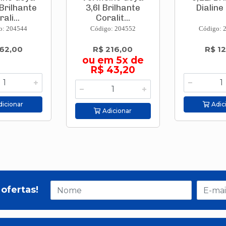
Brilhante
3,6l Brilhante
Dialine 
ali...
Coralit...
o: 204544
Código: 204552
Código: 
62,00
R$ 216,00
R$ 12
ou em 5x de
R$ 43,20
icionar
Adic
Adicionar
ofertas!