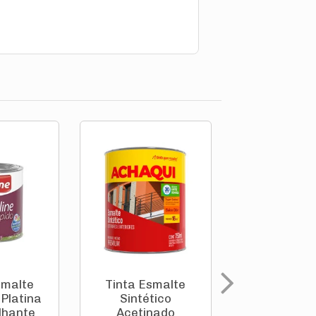
smalte
Tinta Esmalte
Tinta Esm
 Platina
Sintético
Sintéti
ilhante
Acetinado
Acetina