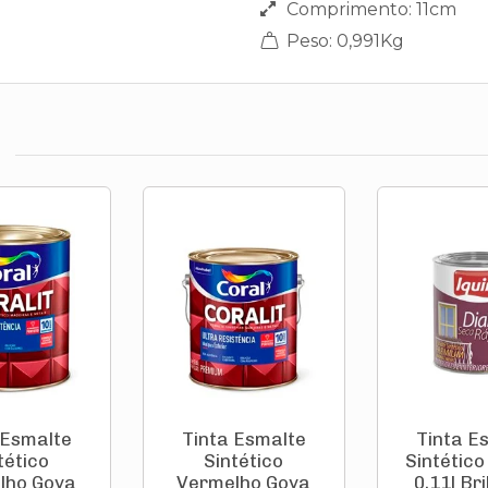
Comprimento: 11cm
Peso: 0,991Kg
 Esmalte
Tinta Esmalte
Tinta E
tético
Sintético
Sintético
lho Goya
Vermelho Goya
0,11l Br