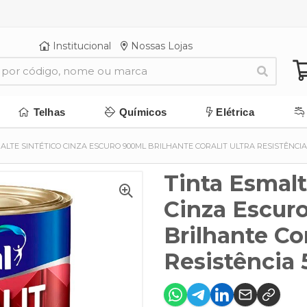
Institucional
Nossas Lojas
Telhas
Químicos
Elétrica
ALTE SINTÉTICO CINZA ESCURO 900ML BRILHANTE CORALIT ULTRA RESISTÊNCIA 
Tinta Esmalt
Cinza Escur
Brilhante Cor
Resistência