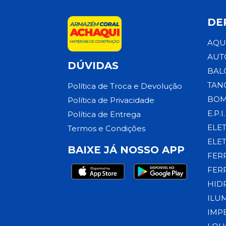
DE
AQU
AUT
DÚVIDAS
BAL
TAN
Política de Troca e Devolução
BOM
Política de Privacidade
E.P.I.
Política de Entrega
ELE
Termos e Condições
ELE
BAIXE JÁ NOSSO APP
FER
FER
HID
ILU
IMP