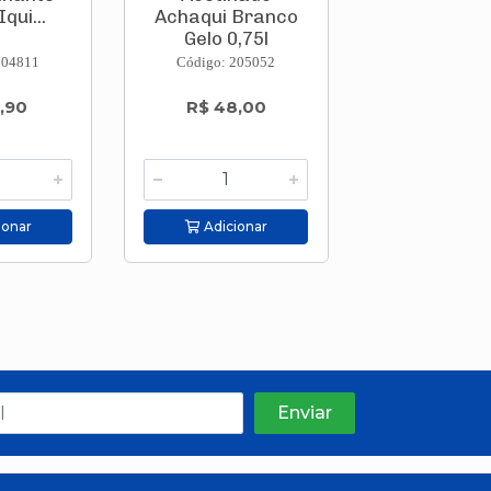
Iqui...
Achaqui Branco
Achaqui B
Gelo 0,75l
Neve 0,75l
204811
Código: 205052
Código: 205
,90
R$ 48,00
R$ 48,
ionar
Adicionar
Adicion