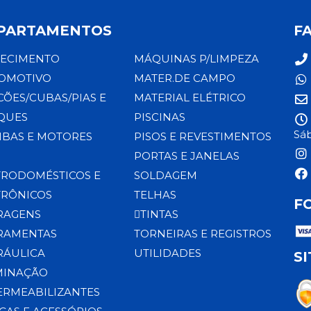
PARTAMENTOS
F
ECIMENTO
MÁQUINAS P/LIMPEZA
OMOTIVO
MATER.DE CAMPO
CÕES/CUBAS/PIAS E
MATERIAL ELÉTRICO
QUES
PISCINAS
Sáb
BAS E MOTORES
PISOS E REVESTIMENTOS
PORTAS E JANELAS
TRODOMÉSTICOS E
SOLDAGEM
TRÔNICOS
TELHAS
F
RAGENS
TINTAS
RAMENTAS
TORNEIRAS E REGISTROS
RÁULICA
UTILIDADES
S
MINAÇÃO
ERMEABILIZANTES